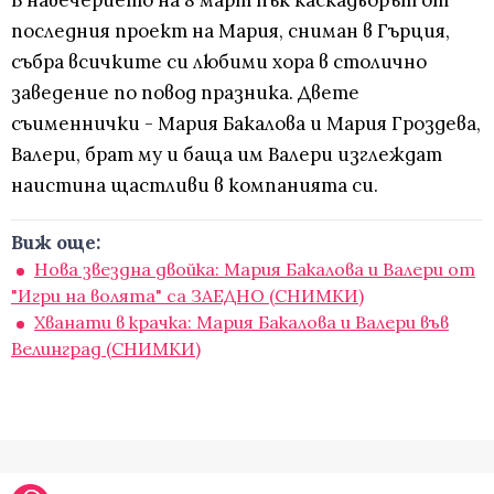
В навечерието на 8 март пък каскадьорът от
последния проект на Мария, сниман в Гърция,
събра всичките си любими хора в столично
заведение по повод празника. Двете
съименнички - Мария Бакалова и Мария Гроздева,
Валери, брат му и баща им Валери изглеждат
наистина щастливи в компанията си.
Виж още:
Нова звездна двойка: Мария Бакалова и Валери от
"Игри на волята" са ЗАЕДНО (СНИМКИ)
Хванати в крачка: Мария Бакалова и Валери във
Велинград (СНИМКИ)