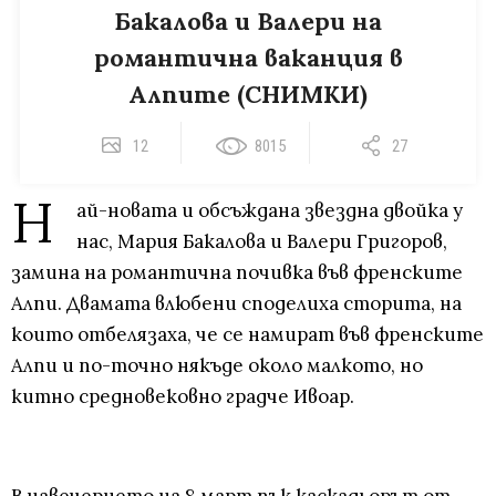
Бакалова и Валери на
романтична ваканция в
Алпите (СНИМКИ)
12
8015
27
Н
ай-новата и обсъждана звездна двойка у
нас, Мария Бакалова и Валери Григоров,
замина на романтична почивка във френските
Алпи. Двамата влюбени споделиха сторита, на
които отбелязаха, че се намират във френските
Алпи и по-точно някъде около малкото, но
китно средновековно градче Ивоар.