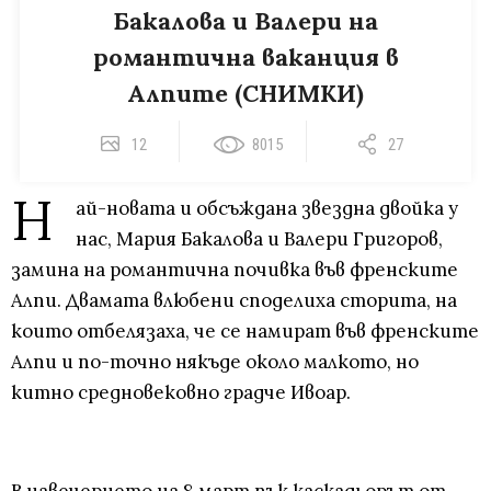
Бакалова и Валери на
романтична ваканция в
Алпите (СНИМКИ)
12
8015
27
Н
ай-новата и обсъждана звездна двойка у
нас, Мария Бакалова и Валери Григоров,
замина на романтична почивка във френските
Алпи. Двамата влюбени споделиха сторита, на
които отбелязаха, че се намират във френските
Алпи и по-точно някъде около малкото, но
китно средновековно градче Ивоар.