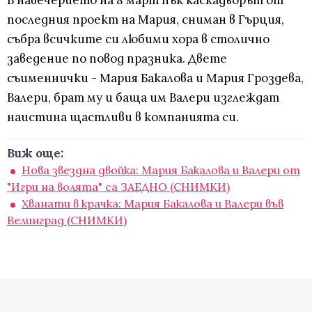
В навечерието на 8 март пък каскадьорът от
последния проект на Мария, сниман в Гърция,
събра всичките си любими хора в столично
заведение по повод празника. Двете
съименнички - Мария Бакалова и Мария Гроздева,
Валери, брат му и баща им Валери изглеждат
наистина щастливи в компанията си.
Виж още:
Нова звездна двойка: Мария Бакалова и Валери от
"Игри на волята" са ЗАЕДНО (СНИМКИ)
Хванати в крачка: Мария Бакалова и Валери във
Велинград (СНИМКИ)