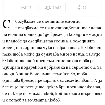
13
34664
39
С
богувахме се с летните емоции,
порадвахме се на пъстроцветните листа
на есента и ето, дойде време за коледни емоции
и планове за следващата година. Последният
месец от годината чука на вратата, а в любовен
план това може да означава много неща. За лудо
влюбените той носи вълнението от това да
избират подарък на избраника на сърцето си. За
онези, които вече имат семейство, това
означава време, прекарано със семействата. А за
все още търсещите, декември носи надеждата,
че някъде там има някой, който също търси тях
и е готов за голямата любов.