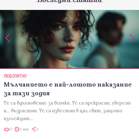
ЛЮБОПИТНО
Мълчанието е най-лошото наказание
за тази зодия
Те са вдъхновение за всички. Те са прекрасни, уверени
и... възрастни. Те са известни в цял свят, защото
изглеждат…
0
3 мин
0