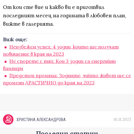
От кои сте вие и какво ви е приготвил
последният месец на годината в любовен план,
вижте в галерията.
Виж още:
Неизбежен успех: 4 зодии, които ще получат
повишение в края на 2023
Нe спорете с тях: Кои 3 зодии са енергийни
вампири
Предстои промяна: Зодиите, чийто живот ще се
промени ДРАСТИЧНО до края на 2023
16.11.2023
ХРИСТИНА АЛЕКСАНДРОВА
Последни статии