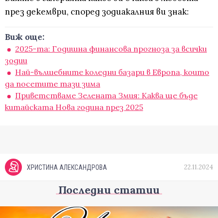
през декември, според зодиакалния ви знак:
Виж още:
2025-та: Годишнa финансовa прогнозa за всички
зодии
Най-вълшебните коледни базари в Европа, които
да посетите тази зима
Приветстваме Зелената Змия: Каква ще бъде
китайската Нова година през 2025
22.11.2024
ХРИСТИНА АЛЕКСАНДРОВА
Последни статии