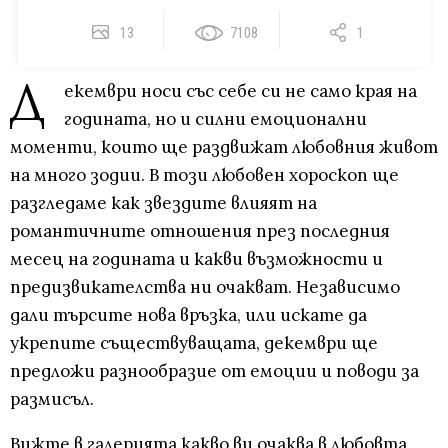
13
7108
1
Д
екември носи със себе си не само края на
годината, но и силни емоционални
моменти, които ще раздвижат любовния живот
на много зодии. В този любовен хороскоп ще
разгледаме как звездите влияят на
романтичните отношения през последния
месец на годината и какви възможности и
предизвикателства ни очакват. Независимо
дали търсите нова връзка, или искате да
укрепите съществуващата, декември ще
предложи разнообразие от емоции и поводи за
размисъл.
Вижте в галерията какво ви очаква в любовта