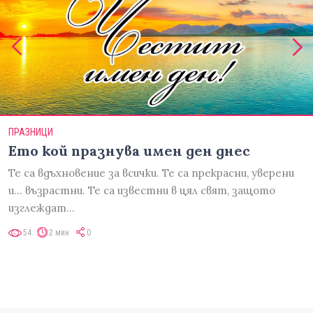
ПРАЗНИЦИ
Ето кой празнува имен ден днес
Те са вдъхновение за всички. Те са прекрасни, уверени
и... възрастни. Те са известни в цял свят, защото
изглеждат…
54
2 мин
0