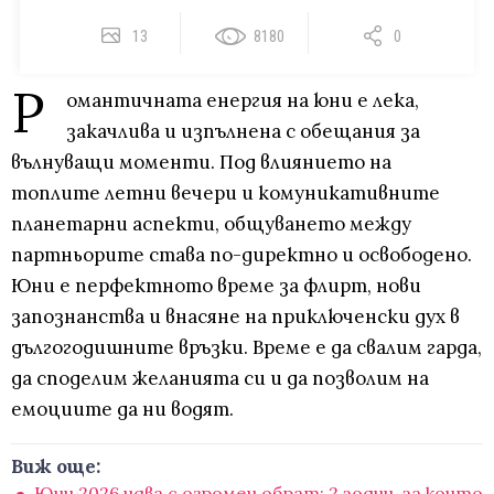
13
8180
0
Р
омантичната енергия на юни е лека,
закачлива и изпълнена с обещания за
вълнуващи моменти. Под влиянието на
топлите летни вечери и комуникативните
планетарни аспекти, общуването между
партньорите става по-директно и освободено.
Юни е перфектното време за флирт, нови
запознанства и внасяне на приключенски дух в
дългогодишните връзки. Време е да свалим гарда,
да споделим желанията си и да позволим на
емоциите да ни водят.
Виж още:
Юни 2026 идва с огромен обрат: 2 зодии, за които