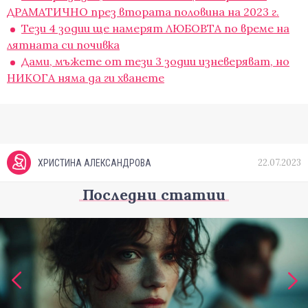
ДРАМАТИЧНО през втората половина на 2023 г.
Тези 4 зодии ще намерят ЛЮБОВТА по време на
лятната си почивка
Дами, мъжете от тези 3 зодии изневеряват, но
НИКОГА няма да ги хванете
22.07.2023
ХРИСТИНА АЛЕКСАНДРОВА
Последни статии