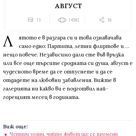
АВГУСТ
13
14382
36
Л
ятото е в разгара си и това ознавачава
само едно: Партита, летни флиртове и …
нещо повече. Независимо дали сте във връзка
или все още търсите сродната си душа, август е
чудесното време да се отпуснете и да се
отдадете на любовни забавления. Вижте в
галерията ни какво ви е подготвил най-
горещият месец в годината.
Виж още:
Четири зодии, чийто живот ще се промени