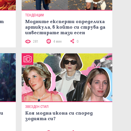
ТЕНДЕНЦИИ
ст
Модните експерти определиха
артикула, в който си струва да
инвестирате тази есен
281
4 мин
0
ЗВЕЗДЕН СТИЛ
ни
Коя модна икона си според
зодията си?