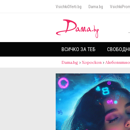
VsichkiOferti.bg
Dama.bg
VsichkiProm
ВСИЧКО ЗА ТЕБ
СВОБОДН
Dama.bg
›
Хороскоп
›
Любопитно