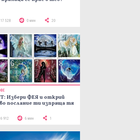
117 528
0 мин
20
ОВЕ
Т: Избери ФЕЯ и открий
во послание ти изпраща тя
16 912
6 мин
1