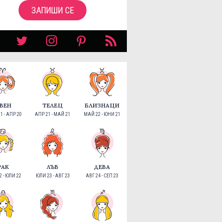
ЗАПИШИ СЕ
ВЕН
ТЕЛЕЦ
БЛИЗНАЦИ
1 - АПР 20
АПР 21 - МАЙ 21
МАЙ 22 - ЮНИ 21
РАК
ЛЪВ
ДЕВА
 - ЮЛИ 22
ЮЛИ 23 - АВГ 23
АВГ 24 - СЕП 23