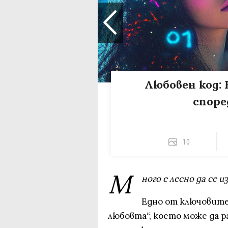
Любовен код: 
споре
10
М
ного е лесно да се и
Едно от ключовите
любовта“, което може да 