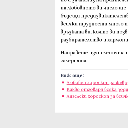
на любовното ви число ще 
бъдещи предизвикателства
всички трудности много по
връзката ви, която ви поз
разбирателство и хармони
Направете изчисленията и
галерията:
Виж още:
Любовен хороскоп за февр
Какво отговаря всяка зод
Ангелски хороскоп за всичк