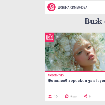
ДОНИКА СИМЕОНОВА
Виж 
ЛЮБОПИТНО
Финансов хороскоп за авгу
104
9 мин
0