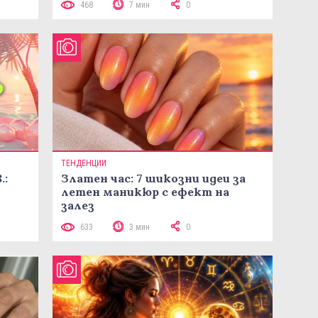
468
7 мин
0
ТЕНДЕНЦИИ
.:
Златен час: 7 шикозни идеи за
летен маникюр с ефект на
залез
633
3 мин
0