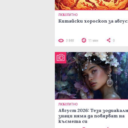
ЛЮБОПИТНО
Китайски хороскоп за авгу
3 848
11 мин
0
ЛЮБОПИТНО
Август 2026: Тези зодиакал
знаци няма да повярват на
късмета си