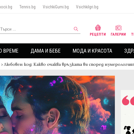
ocii.bg
Tennis.bg
VsichkiGumi.bg
VsichkiIgri.bg
РЕЦЕПТИ
ГАЛЕРИИ
Т
О ВРЕМЕ
ДАМА И БЕБЕ
МОДА И КРАСОТА
ЗДР
›
Любовен код: Какво очаква връзката ви според нумерология