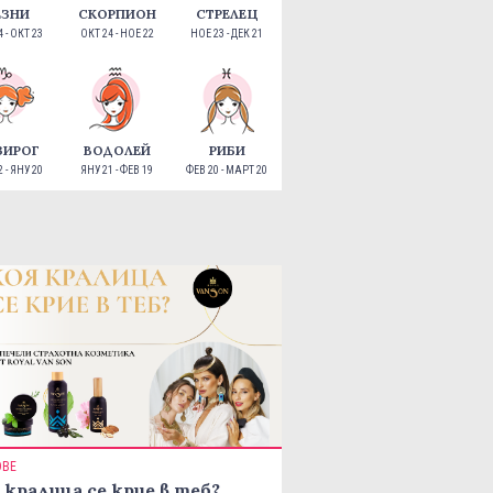
ЕЗНИ
СКОРПИОН
СТРЕЛЕЦ
 - ОКТ 23
ОКТ 24 - НОЕ 22
НОЕ 23 - ДЕК 21
ЗИРОГ
ВОДОЛЕЙ
РИБИ
 - ЯНУ 20
ЯНУ 21 - ФЕВ 19
ФЕВ 20 - МАРТ 20
ОВЕ
 кралица се крие в теб?