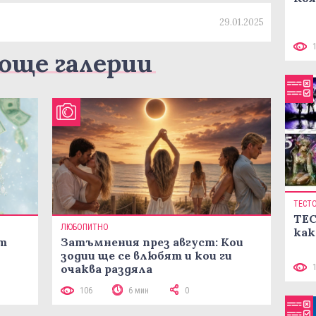
29.01.2025
още галерии
ТЕСТ
ТЕС
ЛЮБОПИТНО
как
ст
Затъмнения през август: Кои
зодии ще се влюбят и кои ги
очаква раздяла
106
6 мин
0