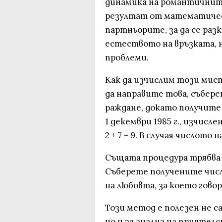
динамика на романтичните
резултат от математичес
партньорите, за да се раз
естеството на връзката,
проблеми.
Как да изчислим този мист
да направите това, събер
раждане, докато получите 
1 декември 1985 г., изчисление
2 + 7 = 9. В случая числото 
Същата процедура трябва д
Съберете получените числ
на любовта, за което гово
Този метод е полезен не с
но и за анализ на прияте