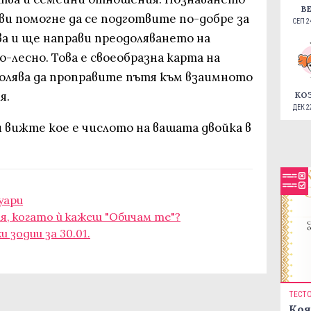
В
ви помогне да се подготвите по-добре за
СЕП 24
 и ще направи преодоляването на
-лесно. Това е своеобразна карта на
волява да проправите пътя към взаимното
я.
КО
ДЕК 22
 вижте кое е числото на вашата двойка в
уари
ия, когато ѝ кажеш "Обичам те"?
и зодии за 30.01.
ТЕСТ
Коя