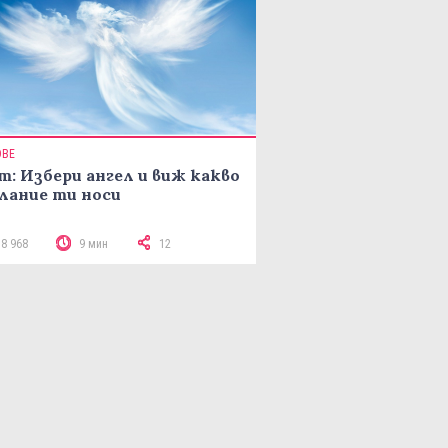
ОВЕ
т: Избери ангел и виж какво
лание ти носи
18 968
9 мин
12