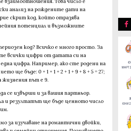
 взаимоотношения. Това число е
ки анализ на рождените дати на
крие скрит код, който отразява
 нейния потенциал и възможните
ериозен код? Всичко е много просто. За
ете всички цифри от датата си на
О
една цифра. Например, ако сте родени на
МАРТ 2
то ще бъде: 0 + 1 + 1 + 2 + 1 + 9 + 8 + 5 = 27;
на жизнения път е 9.
а се извърши и за вашия партньор.
а и резултатът ще бъде ценното число
ЮНИ 22
рим.
амо за изучаване на романтични двойки,
лства и семейни отношения. Познаването