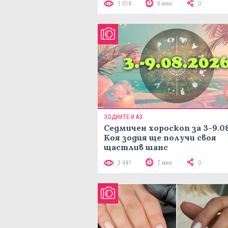
1 018
6 мин
0
ЗОДИИТЕ И АЗ
Седмичен хороскоп за 3-9.08
Коя зодия ще получи своя
щастлив шанс
3 441
7 мин
0