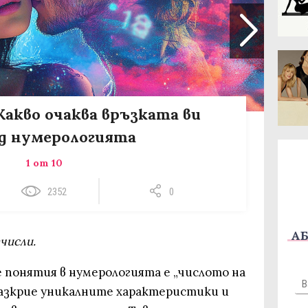
Какво очаква връзката ви
д нумерологията
1 от 10
2352
0
АБ
зчисли.
 понятия в нумерологията е „числото на
разкрие уникалните характеристики и