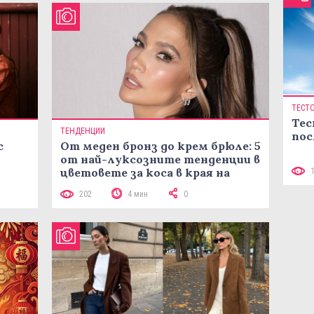
ТЕСТ
Тес
ТЕНДЕНЦИИ
пос
с
От меден бронз до крем брюле: 5
от най-луксозните тенденции в
цветовете за коса в края на
лятото
202
4 мин
0