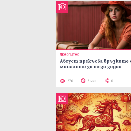
ЛЮБОПИТНО
Август прекъсва връзките 
миналото за тези зодии
676
5 мин
0