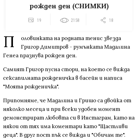
рожден ден (СНИМКИ)
19
2158
18
П
оловинката на родната тенис звезда
Григор Димитров - румънката Мадалина
Генеа празнува рожден ден.
Самият Григор пусна стори, на което се вижда
сексапилната рожденичка в басейн и написа
"Моята рожденичка".
Припомняме, че Мадалина и Гришо са двойка от
няколко месеца и при всеки удобен момент
демонстрират любовта си в Инстаграм, като на
някои от тях има коментари като "Щастливи
деца". В друг пост пък се вижда и "Обичам те".