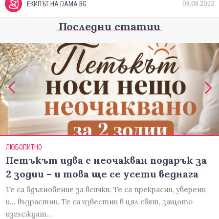
08.08.2023
ЕКИПЪТ НА DAMA.BG
Последни статии
ЛЮБОПИТНО
Петъкът идва с неочакван подарък за
2 зодии – и това ще се усети веднага
Те са вдъхновение за всички. Те са прекрасни, уверени
и... възрастни. Те са известни в цял свят, защото
изглеждат…