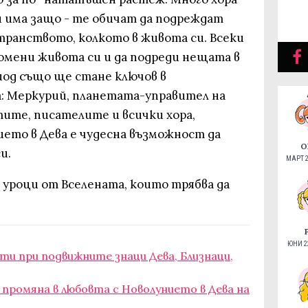
 и има защо - те обичат да подреждат
транството, колкото в живота си. Всеки
омени живота си и да подреди нещата в
иод също ще стане ключов в
: Меркурий, планетата-управител на
тите, писателите и всички хора,
ието в Дева е чудесна възможност да
О
и.
МАРТ 2
 уроци от Вселената, които трябва да
ЮНИ 22
сти при подвижните знаци Дева, Близнаци,
т промяна в любовта с Новолунието в Дева на