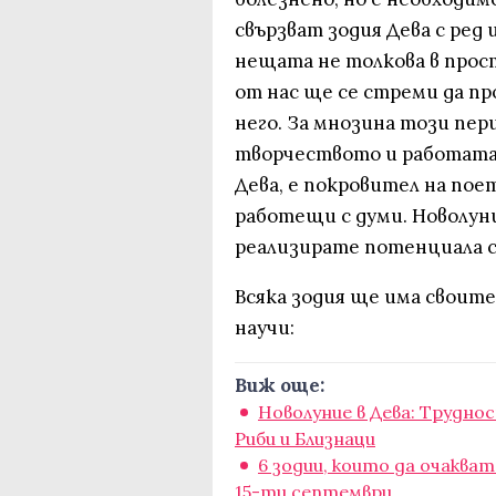
свързват зодия Дева с ред
нещата не толкова в прос
от нас ще се стреми да пр
него. За мнозина този пер
творчеството и работата
Дева, е покровител на пое
работещи с думи. Новолун
реализирате потенциала с
Всяка зодия ще има своите
научи:
Виж още:
Новолуние в Дева: Трудно
Риби и Близнаци
6 зодии, които да очаква
15-ти септември