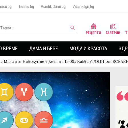
ocii.bg
Tennis.bg
VsichkiGumi.bg
VsichkiIgri.bg
РЕЦЕПТИ
ГАЛЕРИИ
Т
О ВРЕМЕ
ДАМА И БЕБЕ
МОДА И КРАСОТА
ЗДР
›
Магично Новолуние в Дева на 15.09.: Какви УРОЦИ от ВСЕЛ