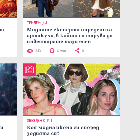
ТЕНДЕНЦИИ
ст
Модните експерти определиха
артикула, в който си струва да
инвестирате тази есен
343
4 мин
0
ЗВЕЗДЕН СТИЛ
ни
Коя модна икона си според
зодията си?