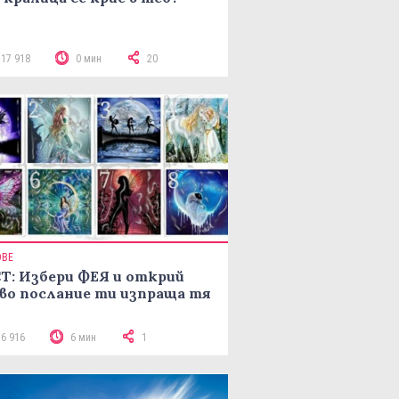
117 918
0 мин
20
ОВЕ
Т: Избери ФЕЯ и открий
во послание ти изпраща тя
16 916
6 мин
1