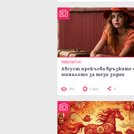
ЛЮБОПИТНО
Август прекъсва връзките 
миналото за тези зодии
935
5 мин
0