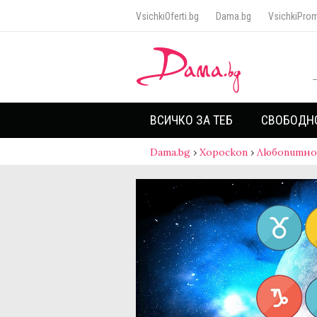
VsichkiOferti.bg
Dama.bg
VsichkiProm
ВСИЧКО ЗА ТЕБ
СВОБОДН
Dama.bg
›
Хороскоп
›
Любопитно