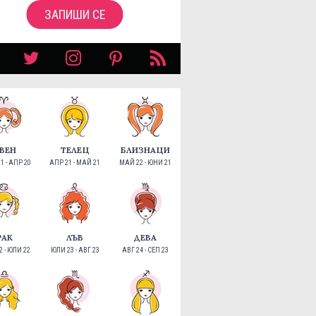
ЗАПИШИ СЕ
ВЕН
ТЕЛЕЦ
БЛИЗНАЦИ
1 - АПР 20
АПР 21 - МАЙ 21
МАЙ 22 - ЮНИ 21
РАК
ЛЪВ
ДЕВА
 - ЮЛИ 22
ЮЛИ 23 - АВГ 23
АВГ 24 - СЕП 23