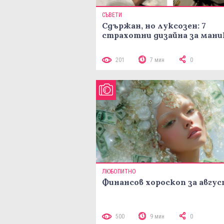
СЪВЕТИ
Сдържан, но луксозен: 7
страхотни дизайна за ман
201
7 мин
0
ЛЮБОПИТНО
Финансов хороскоп за авгу
500
9 мин
0