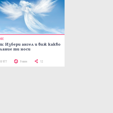
ОВЕ
т: Избери ангел и виж какво
лание ти носи
18 977
9 мин
12