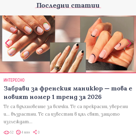
Последни статии
ИНТЕРЕСНО
Забрави за френския маникюр — това е
новият номер 1 тренд за 2026
Те са вдъхновение за всички. Те са прекрасни, уверени
и... възрастни. Те са известни в цял свят, защото
изглеждат…
52
4 мин
0