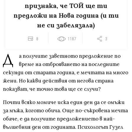
признака, че ТОЙ ще ти
предложи на Нова година (и ти
не си забелязала)
8
1187
3
Д
а получите заветното предложение по
време на отброяването на последните
секунди от старата година, е мечтата на много
жени. Но какви действия от негова страна
показват, че точно това ще се случи?
Почти всяко момиче иска един ден да се омъжи
за мъжа, когото обича. Още по-съкровена мечта
обаче, е да получите предложението в най-
вълшебния ден от годината. Психологът Гузел