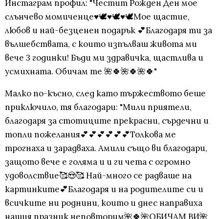
Инстаграм профил: "Честит Рожден Ден мое
слънчево момиченце♥️🕊️♥️🕊️♥️🕊️Мое щастие,
любов и най-безценен подарък 💕Благодаря ти за
вълшебствата, с които изпълваш живота ми
вече 3 годинки! Бъди ми здравичка, щастлива и
усмихната. Обичам те 🌺🍀🌺🍀🌺🍀"
Малко по-късно, след като тържеството беше
приключило, тя благодари: "Мили приятели,
благодаря за стотиците прекрасни, сърдечни и
топли пожелания💕💕💕💕💕💕Толкова ме
трогнаха и зарадваха. Амили също ви благодари,
защото вече е голяма и и ги чета с огромно
удоволствие🥰😍🥰 Най-много се радваше на
картинките💕Благодаря и на родителите си и
всичките ни роднини, които и днес направиха
нашия празник неповторим🌺🍀🌺ОБИЧАМ ВИ🌺