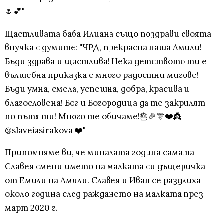
🌷💕"
Щастливата баба Илиана също поздрави своята
внучка с думите: "ЧРД, прекрасна наша Амили!
Бъди здрава и щастлива! Нека детството ти е
вълшебна приказка с много радостни мигове!
Бъди умна, смела, успешна, добра, красива и
благословена! Бог и Богородица да те закрилят
по пътя ти! Много те обичаме!🎂🎉🎊❤️👸
@slaveiasirakova ❤️"
Припомняме ви, че миналата година самата
Славея смени името на малката си дъщеричка
от Емили на Амили. Славея и Иван се раздлиха
около година след раждането на малката през
март 2020 г.