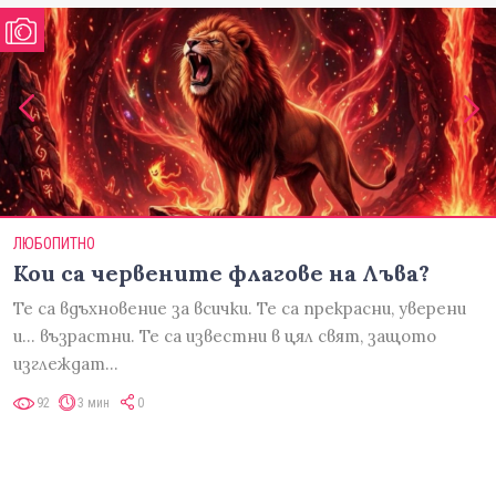
ЛЮБОПИТНО
Кои са червените флагове на Лъва?
Те са вдъхновение за всички. Те са прекрасни, уверени
и... възрастни. Те са известни в цял свят, защото
изглеждат…
92
3 мин
0