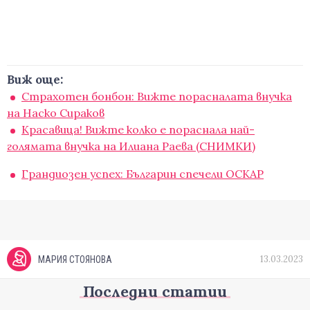
Виж още:
Страхотен бонбон: Вижте порасналата внучка
на Наско Сираков
Красавица! Вижте колко е пораснала най-
голямата внучка на Илиана Раева (СНИМКИ)
Грандиозен успех: Българин спечели ОСКАР
13.03.2023
МАРИЯ СТОЯНОВА
Последни статии