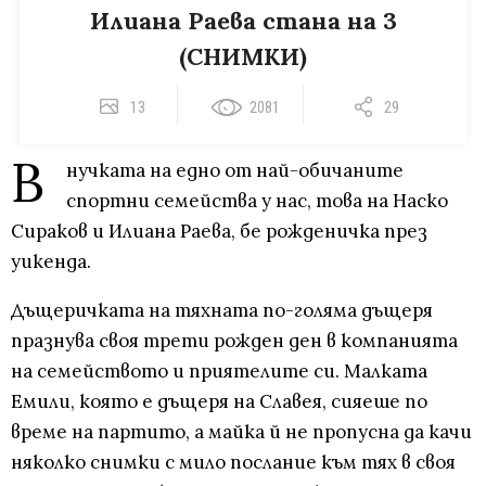
Илиана Раева стана на 3
(СНИМКИ)
13
2081
29
В
нучката на едно от най-обичаните
спортни семейства у нас, това на Наско
Сираков и Илиана Раева, бе рожденичка през
уикенда.
Дъщеричката на тяхната по-голяма дъщеря
празнува своя трети рожден ден в компанията
на семейството и приятелите си. Малката
Емили, която е дъщеря на Славея, сияеше по
време на партито, а майка й не пропусна да качи
няколко снимки с мило послание към тях в своя