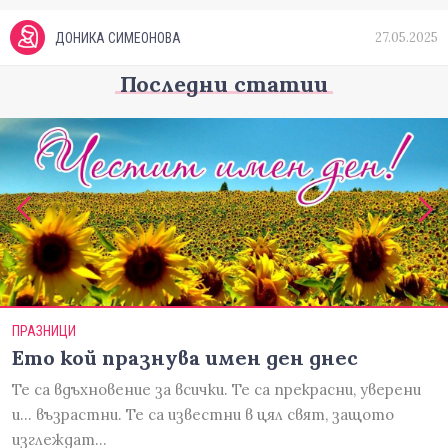
27.05.2025
ДОНИКА СИМЕОНОВА
Последни статии
ПРАЗНИЦИ
Ето кой празнува имен ден днес
Те са вдъхновение за всички. Те са прекрасни, уверени
и... възрастни. Те са известни в цял свят, защото
изглеждат…