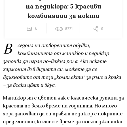
на педикюра: 5 красиви
комбинации за нокти
6
8221
0
В
сезона на отворените обувки,
комбинацията от маникюр и педикюр
започва да играе по-важна роля. Ако искате
хармония във визията си, можете да се
вдъхновите от тези „комплекти“ за ръце и крака
– за всеки цвят и вкус.
Маникюрът с цветен лак е класическа рутина за
красота по всяко време на годината. Но много
хора започват да си правят педикюр с покритие
през лятото, когато е време да носят джапанки