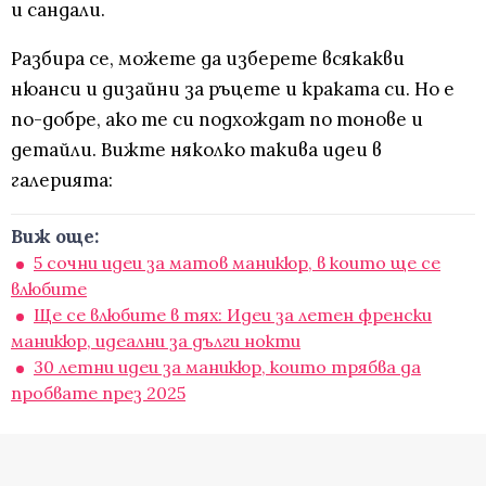
и сандали.
Разбира се, можете да изберете всякакви
нюанси и дизайни за ръцете и краката си. Но е
по-добре, ако те си подхождат по тонове и
детайли. Вижте няколко такива идеи в
галерията:
Виж още:
5 сочни идеи за матов маникюр, в които ще се
влюбите
Ще се влюбите в тях: Идеи за летен френски
маникюр, идеални за дълги нокти
30 летни идеи за маникюр, които трябва да
пробвате през 2025