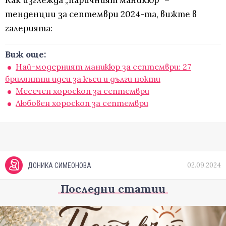
Как изглежда „паричният маникюр“ –
тенденции за септември 2024-та, вижте в
галерията:
Виж още:
Най-модерният маникюр за септември: 27
брилянтни идеи за къси и дълги нокти
Месечен хороскоп за септември
Любовен хороскоп за септември
02.09.2024
ДОНИКА СИМЕОНОВА
Последни статии