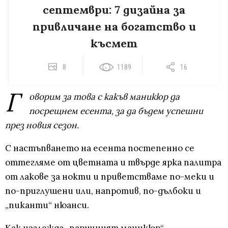
септември: 7 дизайна за
привличане на богатство и
късмет
8
1189
16
Г
оворим за това с какъв маникюр да
посрещнем есента, за да бъдем успешни
през новия сезон.
С настъпването на есента постепенно се
оттегляме от цветната и твърде ярка палитра
от лакове за нокти и приветстваме по-меки и
по-приглушени или, напротив, по-дълбоки и
„пиканти“ нюанси.