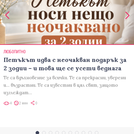
ЛЮБОПИТНО
Петъкът идва с неочакван подарък за
2 зодии – и това ще се усети веднага
Те са вдъхновение за всички. Те са прекрасни, уверени
и... възрастни. Те са известни в цял свят, защото
изглеждат…
4
2 мин
0