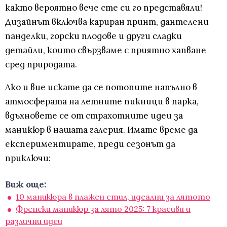
както вероятно вече сте си го представяли!
Дизайнът включва кариран принт, дантелени
панделки, горски плодове и други сладки
детайли, които свързваме с приятно хапване
сред природата.
Ако и вие искате да се потопите напълно в
атмосферата на летните пикници в парка,
вдъхновете се от страхотните идеи за
маникюр в нашата галерия. Имате време да
експериментирате, преди сезонът да
приключи:
Виж още:
10 маникюра в плажен стил, идеални за лятото
Френски маникюр за лято 2025: 7 красиви и
различни идеи