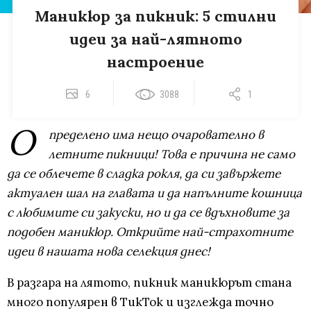
Маникюр за пикник: 5 стилни
идеи за най-лятното
настроение
6
3088
1
О
пределено има нещо очарователно в
летните пикници! Това е причина не само
да се облечете в сладка рокля, да си завържете
актуален шал на главата и да напълните кошница
с любимите си закуски, но и да се вдъхновите за
подобен маникюр. Открийте най-страхотните
идеи в нашата нова селекция днес!
В разгара на лятото, пикник маникюрът стана
много популярен в ТикТок и изглежда точно