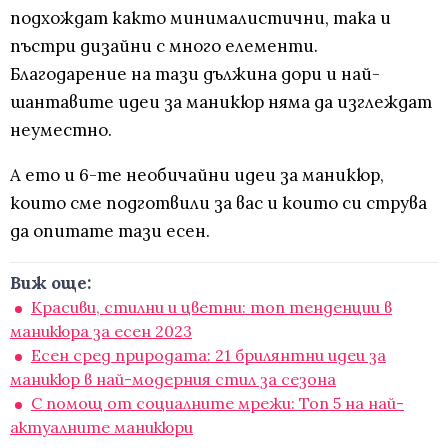
подхождат както минималистични, така и
пъстри дизайни с много елементи.
Благодарение на тази дължина дори и най-
шантавите идеи за маникюр няма да изглеждат
неуместно.
А ето и 6-те необичайни идеи за маникюр,
които сме подготвили за вас и които си струва
да опитате тази есен.
Виж още:
Красиви, стилни и цветни: топ тенденции в
маникюра за есен 2023
Есен сред природата: 21 брилянтни идеи за
маникюр в най-модерния стил за сезона
С помощ от социалните мрежи: Топ 5 на най-
актуалните маникюри