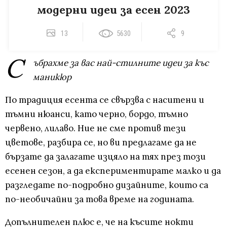
модерни идеи за есен 2023
13
5630
9
С
ъбрахме за вас най-стилните идеи за къс
маникюр
По традиция есента се свързва с наситени и
тъмни нюанси, като черно, бордо, тъмно
червено, лилаво. Ние не сме против тези
цветове, разбира се, но ви предлагаме да не
бързате да залагате изцяло на тях през този
есенен сезон, а да експериментирате малко и да
разгледате по-подробно дизайните, които са
по-необичайни за това време на годината.
Допълнителен плюс е, че на късите нокти