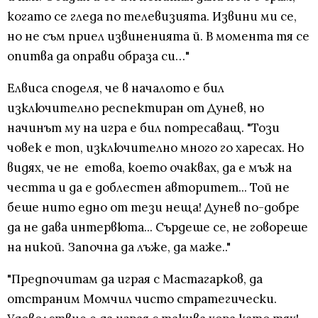
когато се гледа по телевизията. Извини ми се,
но не съм приел извиненията й. В момента тя се
опитва да оправи образа си…"
Елвиса споделя, че в началото е бил
изключително респектиран от Дунев, но
начинът му на игра е бил потресаващ. "Този
човек е топ, изключително много го харесах. Но
видях, че не етова, което очаквах, да е мъж на
честта и да е доблестен авторитет... Той не
беше нито едно от тези неща! Дунев по-добре
да не дава интервюта... Сърдеше се, не говореше
на никой. Започна да лъже, да маже.."
"Предпочитам да играя с Мастагарков, да
отстраним Момчил чисто стратегически.