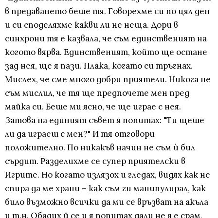
в предаването беше тя. Говорехме си по цял ден
и си споделяхме какви ли не неща. Дори в
синхрони тя е казвала, че съм единственият на
когото вярва. Единственият, който ще остане
зад нея, ще я пази. Плака, когато си тръгнах.
Мислех, че сме много добри приятели. Никога не
съм мислил, че тя ще предпочете мен пред
майка си. Беше ми ясно, че ще играе с нея.
Затова на единият съвет я попитах: "Ти щеше
ли да играеш с мен?" И тя отговори
положително. По никакъв начин не съм ѝ бил
сърдит. Разделихме се супер приятелски в
Игрите. Но когато излязох и гледах, видях как не
спира да ме храни – как съм ги манипулирал, как
било възможно всички да ми се връзват на акъла
и т.н. Обадих й се и я попитах дали не я е срам,