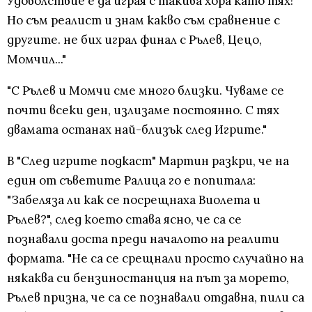
Удоволствие е да играя с такива хора като тях!
Но съм реалист и знам какво съм сравнение с
другите. не бих играл финал с Рълев, Цецо,
Момчил..."
"С Рълев и Момчи сме много близки. Чуваме се
почти всеки ден, излизаме постоянно. С тях
двамата останах най-близък след Игрите."
В "След игрите подкаст" Мартин разкри, че на
един от съветите Ралица го е попитала:
"Забеляза ли как се посрещнаха Виолета и
Рълев?", след което става ясно, че са се
познавали доста преди началото на реалити
формата. "Не са се срещнали просто случайно на
някаква си бензиностанция на път за морето,
Рълев призна, че са се познавали отдавна, пили са