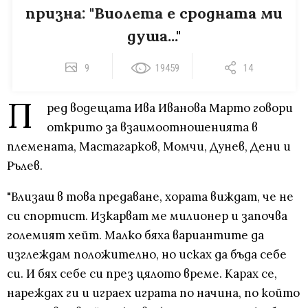
призна: "Виолета е сродната ми
душа..."
9
19459
14
П
ред водещата Ива Иванова Марто говори
открито за взаимоотношенията в
племената, Мастагарков, Момчи, Дунев, Дени и
Рълев.
"Влизаш в това предаване, хората виждат, че не
си спортист. Изкарват ме милионер и започва
големият хейт. Малко бяха вариантите да
изглеждам положително, но исках да бъда себе
си. И бях себе си през цялото време. Карах се,
нареждах ги и играех играта по начина, по който