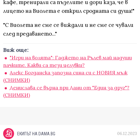
кафе, тренирали са пъзелите и дори каза, че в
лицето на Виолета е открил сродната си душа!"
"С Виолета не сме се виждали и не сме се чували
след предаването..."
Виж още:
"Игри на волята": Гаджето на Рълев май надуши
пачките. Какви са тези целувки?
Алекс Богданска запозна сина си с НОВИЯ мъж
(СНИМКИ)
Денислава се върна при Дани от "Един за друг"?
(СНИМКИ)
06.12.2023
ЕКИПЪТ НА DAMA.BG