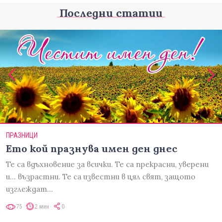
Последни статии
ПРАЗНИЦИ
Ето кой празнува имен ден днес
Те са вдъхновение за всички. Те са прекрасни, уверени
и... възрастни. Те са известни в цял свят, защото
изглеждат…
75
2 мин
0