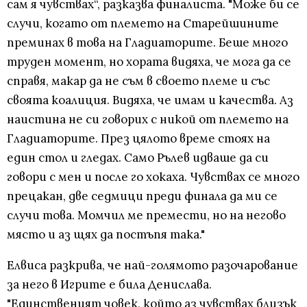
сам я чувствах“, разказва финалиста. "Може би се
случи, когато от племето на Старейшините
преминах в това на Гладиаторите. Беше много
труден момент, но хората видяха, че мога да се
справя, макар да не съм в своето племе и със
своята коалиция. Видяха, че имам и качества. Аз
наистина не си говорих с никой от племето на
Гладиаторите. През цялото време стоях на
един стол и гледах. Само Рълев идваше да си
говори с мен и после го хокаха. Чувствах се много
прецакан, две седмици преди финала да ми се
случи това. Момчил ме премести, но на негово
място и аз щях да постъпя така."
Елвиса разкрива, че най-голямото разочарование
за него в Игрите е била Денислава.
"Единственият човек, който аз чувствах близък