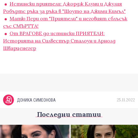
Истински приятели: Джордж Клуни и Джулия
Робъртс ръка за ръка в "Шоуто на Джими Кимъл"
Матю Пери от "Приятели" и неговият сблъсък
със СМЪРТТА!
От ВРАГОВЕ до истински ПРИЯТЕЛИ:
Историята на Силвестър Сталоун и Арнолд
Шварценегер
25.11.2022
ДОНИКА СИМЕОНОВА
Последни статии