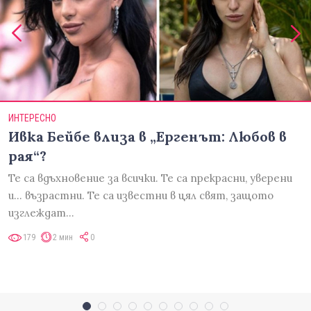
ИНТЕРЕСНО
Ивка Бейбе влиза в „Ергенът: Любов в
рая“?
Те са вдъхновение за всички. Те са прекрасни, уверени
и... възрастни. Те са известни в цял свят, защото
изглеждат…
179
2 мин
0