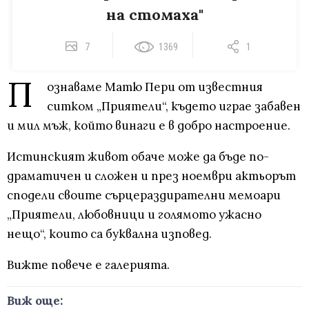
на стомаха"
7
1369
1
П
ознаваме Матю Пери от известния
ситком „Приятели“, където играе забавен
и мил мъж, който винаги е в добро настроение.
Истинският живот обаче може да бъде по-
драматичен и сложен и през ноември актьорът
сподели своите сърцераздирателни мемоари
„Приятели, любовници и голямото ужасно
нещо“, които са буквална изповед.
Вижте повече е галерията.
Виж още: