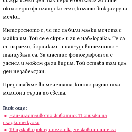
вижда всеки ден. Валтери е обикалял горите
около едно финландско село, когато вижда група
мечки.
Интересното е, че те са били малки мечета с
майка им. Той се е скрил и ги е наблюдавал. Те са
си играели, боричкали и най-удивителното –
танцували са. За щастие фотографът ги е
заснел и можем да ги видим. Той остава там цял
ден незабелязан.
Представяме ви мечетата, които разтопиха
милиони сърца по света.
Виж още:
Най-щастливото животно: 11 снимки на
сладките куоки
19 пухкави доказателства, че животните са