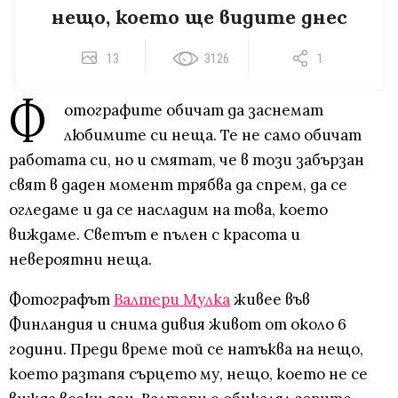
нещо, което ще видите днес
13
3126
1
Ф
отографите обичат да заснемат
любимите си неща. Те не само обичат
работата си, но и смятат, че в този забързан
свят в даден момент трябва да спрем, да се
огледаме и да се насладим на това, което
виждаме. Светът е пълен с красота и
невероятни неща.
Фотографът
Валтери Мулка
живее във
Финландия и снима дивия живот от около 6
години. Преди време той се натъква на нещо,
което разтапя сърцето му, нещо, което не се