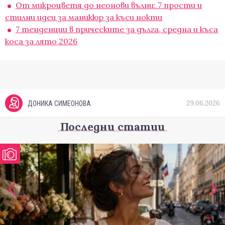
От микроцветя до неонови вълни: 7 прости и
стилни идеи за маникюр за къси нокти
7 тенденции в прическите за дълга, средна и къса
коса за лято 2026
29.06.2026
ДОНИКА СИМЕОНОВА
Последни статии