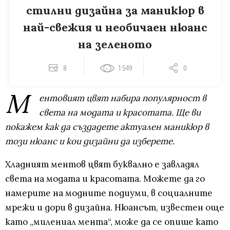
стилни дизайна за маникюр в
най-свежия и необичаен нюанс
на зеленото
8
1549
0
М
ентовият цвят набира популярност в
света на модата и красотата. Ще ви
покажем как да създадете актуален маникюр в
този нюанс и кои дизайни да изберете.
Хладният ментов цвят буквално е завладял
света на модата и красотата. Можете да го
намерите на модните подиуми, в социалните
мрежи и дори в дизайна. Нюансът, известен още
като „милениал мента“, може да се опише като