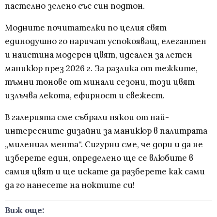
пастелно зелено със син подтон.
Модните почитателки по целия свят
единодушно го наричат успокояващ, елегантен
и наистина модерен цвят, идеален за летен
маникюр през 2026 г. За разлика от тежките,
тъмни тонове от минали сезони, този цвят
излъчва лекота, ефирност и свежест.
В галерията сме събрали някои от най-
интересните дизайни за маникюр в палитрата
„милениал мента“. Сигурни сме, че дори и да не
изберете един, определено ще се влюбите в
самия цвят и ще искате да разберете как сами
да го нанесете на ноктите си!
Виж още: