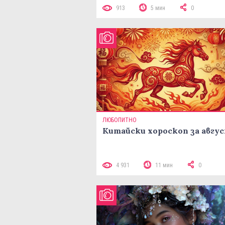
913
5 мин
0
ЛЮБОПИТНО
Китайски хороскоп за авгу
4 931
11 мин
0