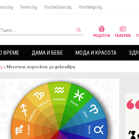
ocii.bg
Tennis.bg
VsichkiGumi.bg
VsichkiIgri.bg
РЕЦЕПТИ
ГАЛЕРИИ
Т
О ВРЕМЕ
ДАМА И БЕБЕ
МОДА И КРАСОТА
ЗДР
аз
›
Месечен хороскоп за декември