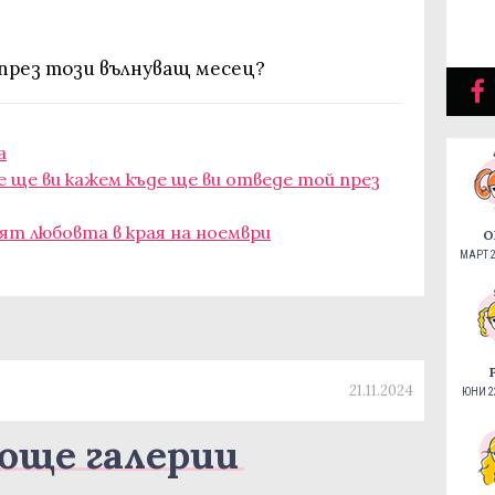
 през този вълнуващ месец?
а
е ще ви кажем къде ще ви отведе той през
ят любовта в края на ноември
О
МАРТ 2
21.11.2024
ЮНИ 22
още галерии