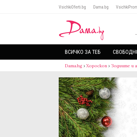
VsichkiOferti.bg
Dama.bg
VsichkiProm
ВСИЧКО ЗА ТЕБ
СВОБОДН
Dama.bg
›
Хороскоп
›
Зодиите и 