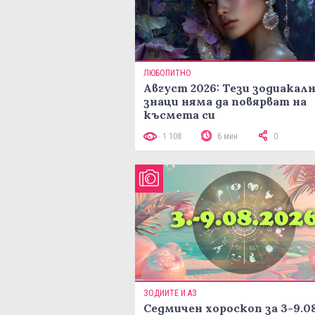
ЛЮБОПИТНО
Август 2026: Тези зодиакал
знаци няма да повярват на
късмета си
1 108
6 мин
0
ЗОДИИТЕ И АЗ
Седмичен хороскоп за 3-9.08