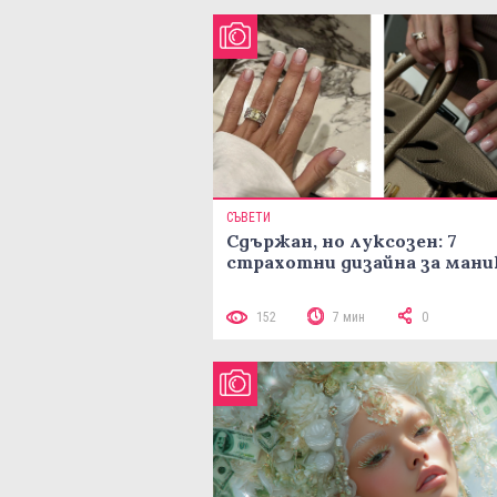
СЪВЕТИ
Сдържан, но луксозен: 7
страхотни дизайна за ман
152
7 мин
0