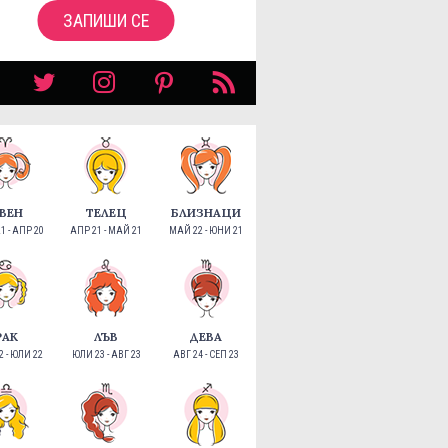
ЗАПИШИ СЕ
ВЕН
ТЕЛЕЦ
БЛИЗНАЦИ
1 - АПР 20
АПР 21 - МАЙ 21
МАЙ 22 - ЮНИ 21
РАК
ЛЪВ
ДЕВА
 - ЮЛИ 22
ЮЛИ 23 - АВГ 23
АВГ 24 - СЕП 23