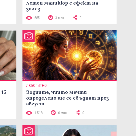
летен маникюр с ефект на
залез
685
3 мин
0
ЛЮБОПИТНО
 15
Зодиите, чиито мечти
определено ще се сбъднат през
август
1 518
6 мин
0