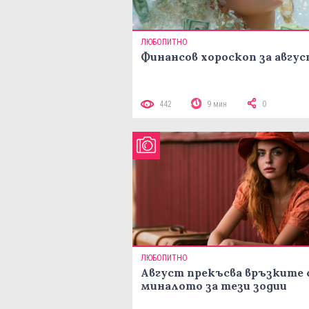
ЛЮБОПИТНО
Финансов хороскоп за авгу
442
9 мин
0
ЛЮБОПИТНО
Август прекъсва връзките 
миналото за тези зодии