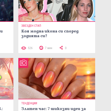
ЗВЕЗДЕН СТИЛ
ни
Коя модна икона си според
зодията си?
526
7 мин
0
ТЕНДЕНЦИИ
.:
Златен час: 7 шикозни идеи за