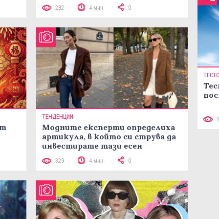
лятото
282
4 мин
0
ТЕСТ
Тес
пос
ТЕНДЕНЦИИ
ст
Модните експерти определиха
артикула, в който си струва да
инвестирате тази есен
329
4 мин
0