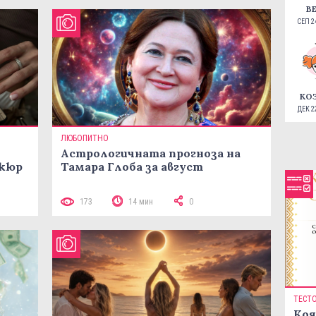
В
СЕП 24
КО
ДЕК 22
ЛЮБОПИТНО
Астрологичната прогноза на
икюр
Тамара Глоба за август
173
14 мин
0
ТЕСТ
Коя