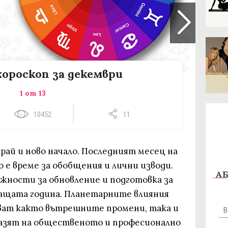
хороскоп за декември
1 от 13
10452
11
край и ново начало. Последният месец на
 е време за обобщения и лични изводи.
АБ
жности за обновление и подготовка за
ващата година. Планетарните влияния
ват както вътрешните промени, така и
разят на общественото и професионално