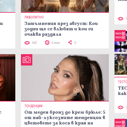
ЛЮБОПИТНО
ст
Затъмнения през август: Кои
зодии ще се влюбят и кои ги
очаква раздяла
665
6 мин
0
ТЕСТ
ТЕС
как
ТЕНДЕНЦИИ
с
От меден бронз до крем брюле: 5
от най-луксозните тенденции в
цветовете за коса в края на