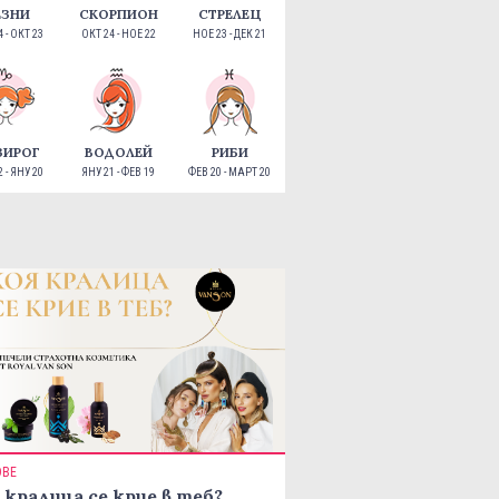
ЕЗНИ
СКОРПИОН
СТРЕЛЕЦ
 - ОКТ 23
ОКТ 24 - НОЕ 22
НОЕ 23 - ДЕК 21
ЗИРОГ
ВОДОЛЕЙ
РИБИ
 - ЯНУ 20
ЯНУ 21 - ФЕВ 19
ФЕВ 20 - МАРТ 20
ОВЕ
 кралица се крие в теб?