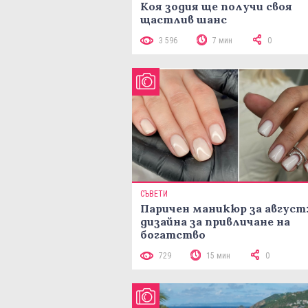
Коя зодия ще получи своя
щастлив шанс
3 596
7 мин
0
СЪВЕТИ
Паричен маникюр за август:
дизайна за привличане на
богатство
729
15 мин
0