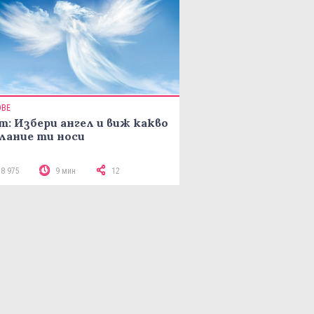
ОВЕ
т: Избери ангел и виж какво
лание ти носи
18 975
9 мин
12