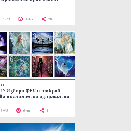
117 843
0 мин
20
ОВЕ
Т: Избери ФЕЯ и открий
во послание ти изпраща тя
16 915
6 мин
1