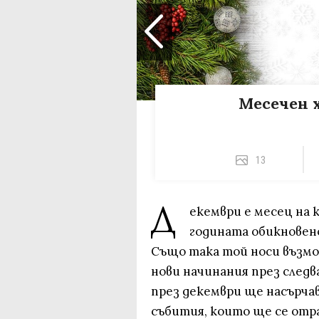
Месечен 
13
Д
екември е месец на 
годината обикновено
Също така той носи възмо
нови начинания през след
през декември ще насърча
събития, които ще се от