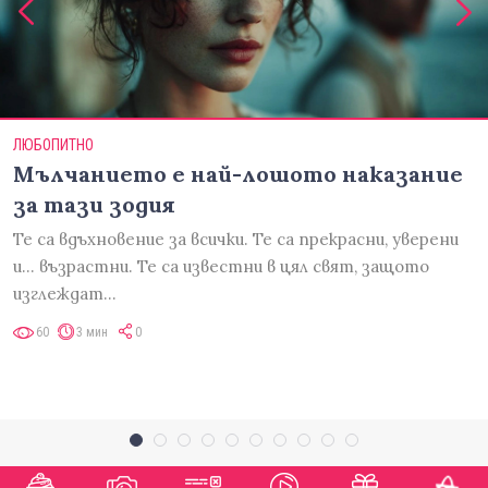
ЛЮБОПИТНО
Мълчанието е най-лошото наказание
за тази зодия
Те са вдъхновение за всички. Те са прекрасни, уверени
и... възрастни. Те са известни в цял свят, защото
изглеждат…
60
3 мин
0