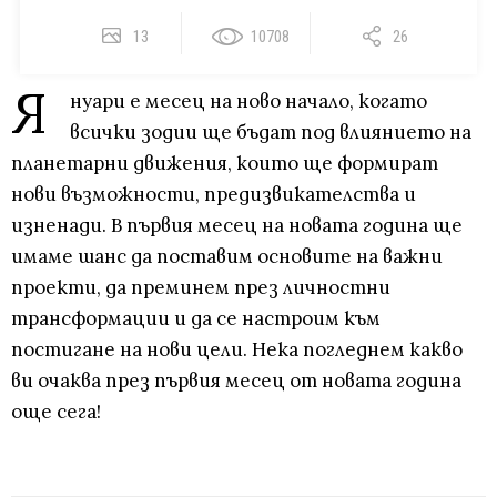
13
10708
26
Я
нуари е месец на ново начало, когато
всички зодии ще бъдат под влиянието на
планетарни движения, които ще формират
нови възможности, предизвикателства и
изненади. В първия месец на новата година ще
имаме шанс да поставим основите на важни
проекти, да преминем през личностни
трансформации и да се настроим към
постигане на нови цели. Нека погледнем какво
ви очаква през първия месец от новата година
още сега!