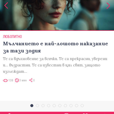
ЛЮБОПИТНО
Мълчанието е най-лошото наказание
за тази зодия
Те са вдъхновение за всички. Те са прекрасни, уверени
и... възрастни. Те са известни в цял свят, защото
изглеждат…
138
3 мин
0