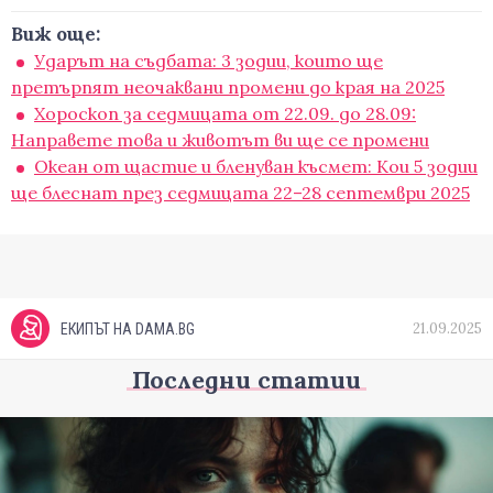
Виж още:
Ударът на съдбата: 3 зодии, които ще
претърпят неочаквани промени до края на 2025
Хороскоп за седмицата от 22.09. до 28.09:
Направете това и животът ви ще се промени
Океан от щастие и бленуван късмет: Кои 5 зодии
ще блеснат през седмицата 22–28 септември 2025
21.09.2025
ЕКИПЪТ НА DAMA.BG
Последни статии