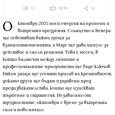
13
19278
14
О
ктомври 2025 носи енергия на промени и
вътрешни прозрения. Слънцето и Венера
ще осветяват важни уроци за
взаимоотношенията, а Марс ще дава импулс за
действие и смели решения. Това е месец, в
който балансът между личните и
професионалните приоритети ще бъде ключов.
Някои знаци ще усетят прилив на креативност,
докато други ще бъдат изправени пред
предизвикателства, които ще изискват
търпение и стратегия. Независимо от
трудностите, октомври е време за вътрешна
сила и ново начало.