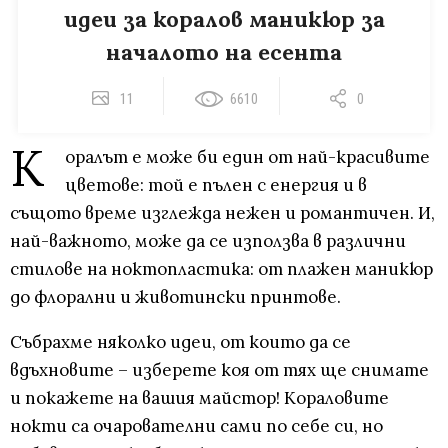
идеи за коралов маникюр за
началото на есента
11
6610
0
К
оралът е може би един от най-красивите
цветове: той е пълен с енергия и в
същото време изглежда нежен и романтичен. И,
най-важното, може да се използва в различни
стилове на ноктопластика: от плажен маникюр
до флорални и животински принтове.
Събрахме няколко идеи, от които да се
вдъхновите – изберете коя от тях ще снимате
и покажете на вашия майстор! Кораловите
нокти са очарователни сами по себе си, но