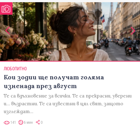
ЛЮБОПИТНО
Кои зодии ще получат голяма
изненада през август
Те са вдъхновение за всички. Те са прекрасни, уверени
и... възрастни. Те са известни в цял свят, защото
изглеждат…
141
6 мин
0