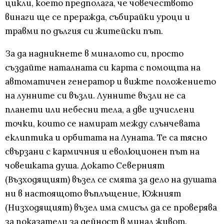
цикли, което предполага, че човечеството
винаги ще се преражда, събирайки уроци и
травми по дългия си житейски път.
За да надникнете в миналото си, просто
създайте наталната си карта с помощта на
автоматичен генератор и вижте положението
на лунните си възли. Лунните възли не са
планети или небесни тела, а две изчислени
точки, които се намират между слънчевата
еклиптика и орбитата на Луната. Те са тясно
свързани с кармичния и еволюционен път на
човешката душа. Докато Северният
(Възходящият) възел се смята за дело на душата
ни в настоящото въплъщение, Южният
(Низходящият) възел има смисъл да се проверява
за показатели за дейност в минал живот.