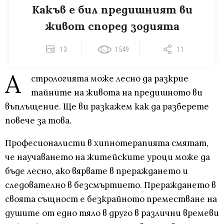
Какъв е бил предишният ви
живот според зодията
13
1549
11
А
стрологията може лесно да разкрие
тайните на живота на предишното ви
въплъщение. Ще ви разкажем как да разберете
повече за това.
Професионалисти в хипнотерапията смятат,
че научаването на житейските уроци може да
бъде лесно, ако вярвате в прераждането и
следователно в безсмъртието. Прераждането в
своята същност е безкрайното преместване на
душите от едно тяло в друго в различни времеви