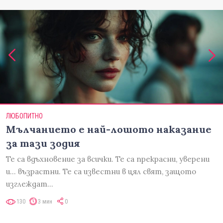
ЛЮБОПИТНО
Мълчанието е най-лошото наказание
за тази зодия
Те са вдъхновение за всички. Те са прекрасни, уверени
и... възрастни. Те са известни в цял свят, защото
изглеждат…
130
3 мин
0