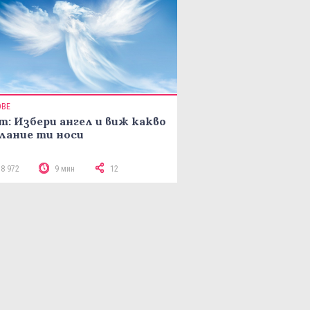
ОВЕ
т: Избери ангел и виж какво
лание ти носи
18 972
9 мин
12