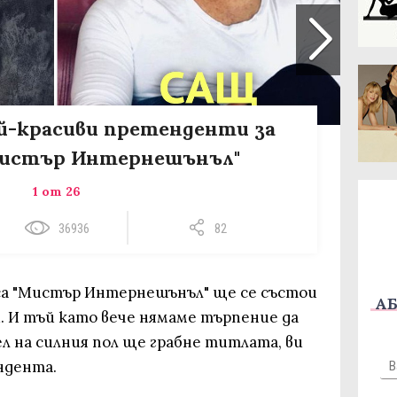
ай-красиви претенденти за
Мистър Интернешънъл"
1 от 26
36936
82
са "Мистър Интернешънъл" ще се състои
АБ
. И тъй като вече нямаме търпение да
л на силния пол ще грабне титлата, ви
ндента.