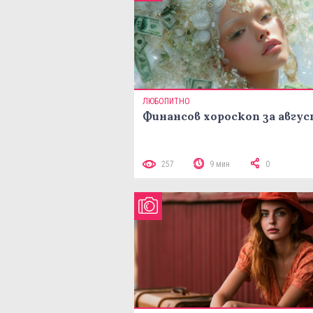
ЛЮБОПИТНО
Финансов хороскоп за авгу
257
9 мин
0