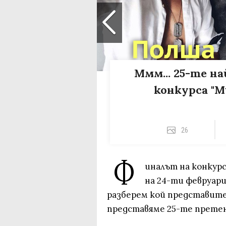
Ммм... 25-те н
конкурса "
26
Ф
иналът на конкур
на 24-ти февруари
разберем кой представите
представяме 25-те прете