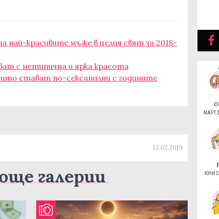
на най-красивите мъже в целия свят за 2018-
ват с нетипична и ярка красота
оито стават по-сексапилни с годините
О
МАРТ 2
12.02.2019
още галерии
ЮНИ 22