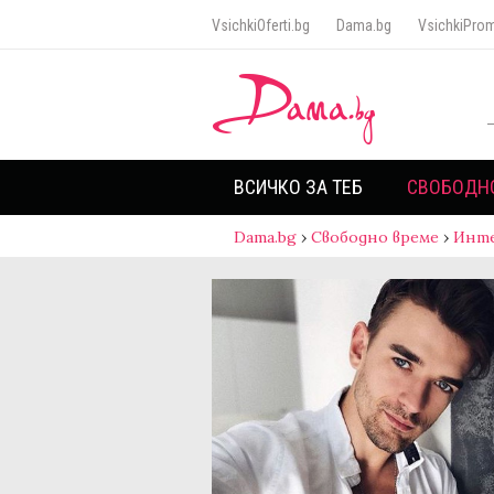
VsichkiOferti.bg
Dama.bg
VsichkiProm
ВСИЧКО ЗА ТЕБ
СВОБОДН
Dama.bg
›
Свободно време
›
Инт