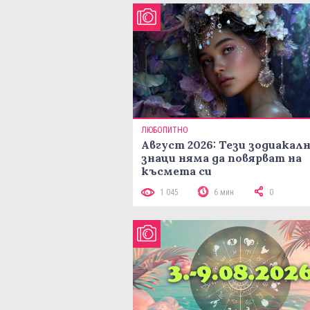
ЛЮБОПИТНО
Август 2026: Тези зодиакал
знаци няма да повярват на
късмета си
1 045
6 мин
0