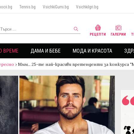
ocii.bg
Tennis.bg
VsichkiGumi.bg
VsichkiIgri.bg
РЕЦЕПТИ
ГАЛЕРИИ
Т
О ВРЕМЕ
ДАМА И БЕБЕ
МОДА И КРАСОТА
ЗДР
ересно
›
Ммм... 25-те най-красиви претенденти за конкурса