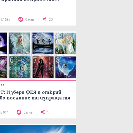
117 636
0 мин
20
ОВЕ
Т: Избери ФЕЯ и открий
во послание ти изпраща тя
16 914
6 мин
1