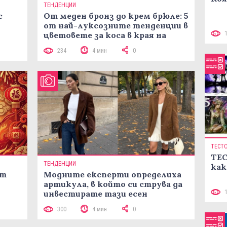
ТЕНДЕНЦИИ
с
От меден бронз до крем брюле: 5
от най-луксозните тенденции в
цветовете за коса в края на
лятото
234
4 мин
0
ТЕСТ
ТЕС
ТЕНДЕНЦИИ
как
ст
Модните експерти определиха
артикула, в който си струва да
инвестирате тази есен
300
4 мин
0