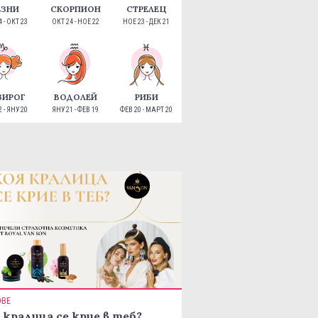
ЕЗНИ
СКОРПИОН
СТРЕЛЕЦ
 - ОКТ 23
ОКТ 24 - НОЕ 22
НОЕ 23 - ДЕК 21
ЗИРОГ
ВОДОЛЕЙ
РИБИ
 - ЯНУ 20
ЯНУ 21 - ФЕВ 19
ФЕВ 20 - МАРТ 20
ОВЕ
 кралица се крие в теб?