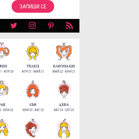
ЗАПИШИ СЕ
ВЕН
ТЕЛЕЦ
БЛИЗНАЦИ
1 - АПР 20
АПР 21 - МАЙ 21
МАЙ 22 - ЮНИ 21
РАК
ЛЪВ
ДЕВА
 - ЮЛИ 22
ЮЛИ 23 - АВГ 23
АВГ 24 - СЕП 23