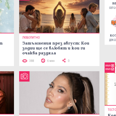
В
СЕП 24
КО
ЛЮБОПИТНО
ДЕК 22
ст
Затъмнения през август: Кои
зодии ще се влюбят и кои ги
очаква раздяла
388
6 мин
0
ТЕСТ
Коя