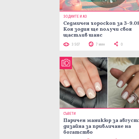
ЗОДИИТЕ И АЗ
Седмичен хороскоп за 3-9.08
Коя зодия ще получи своя
щастлив шанс
3 507
7 мин
0
СЪВЕТИ
Паричен маникюр за август:
дизайна за привличане на
богатство