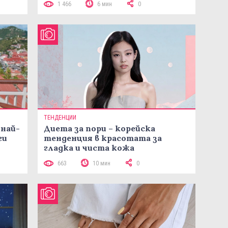
1 466
6 мин
0
ТЕНДЕНЦИИ
 най-
Диета за пори – корейска
ги
тенденция в красотата за
гладка и чиста кожа
663
10 мин
0