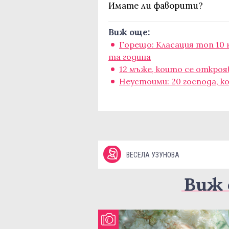
Имате ли фаворити?
Виж още:
Горещо: Класация топ 10 
та година
12 мъже, които се откроя
Неустоими: 20 господа, к
ВЕСЕЛА УЗУНОВА
Виж 