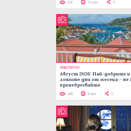
692
15 мин
0
ЛЮБОПИТНО
Август 2026: Най-добрите и
лошите дни от месеца – не 
пренебрегвайте
688
8 мин
0