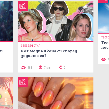
ТЕСТ
Тес
ЗВЕЗДЕН СТИЛ
пос
ни
Коя модна икона си според
зодията си?
484
7 мин
0