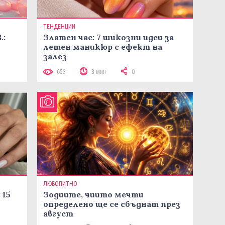
ТЕНДЕНЦИИ
.:
Златен час: 7 шикозни идеи за
летен маникюр с ефект на
залез
653
3 мин
0
ЛЮБОПИТНО
 15
Зодиите, чиито мечти
определено ще се сбъднат през
август