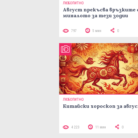
ЛЮБОПИТНО
Август прекъсва връзките 
миналото за тези зодии
797
5 мин
0
ЛЮБОПИТНО
Китайски хороскоп за авгу
4 223
11 мин
0