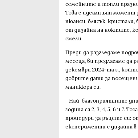
семейните и топли празниц
Това е идеалният момент 
нюанси, блясък, кристали,
от дизайна на ноктите, ко
смели.
Преди да разгледаме подр
месеца, ви предлагаме да 
декември 2024-та г., койт
добрите дати за посещение
маникюра си.
- Най-благоприятните дни
година са 2, 3, 4, 5, 6 и 7.
процедури за ръцете си: о
експерименти с дизайна в