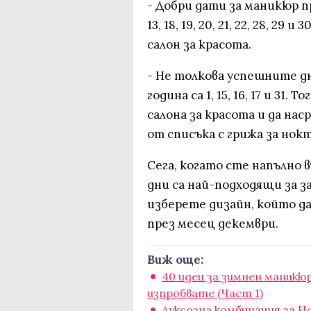
- Добри дати за маникюр пре
13, 18, 19, 20, 21, 22, 28, 2
салон за красота.
- Не толкова успешните д
година са 1, 15, 16, 17 и 31
салона за красота и да на
от списъка с грижа за нок
Сега, когато сте напълно 
дни са най-подходящи за за
изберете дизайн, който д
през месец декември.
Виж още:
40 идеи за зимнен маникю
изпробвате (Част 1)
Луксозна комбинация за Н