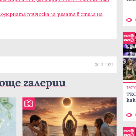
модерната прическа за зимата в стила на
30.11.2024
още галерии
ТЕСТ
ТЕС
как