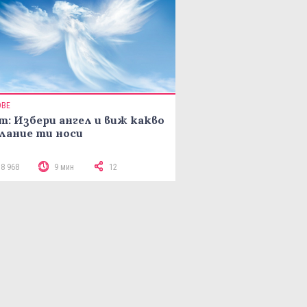
ОВЕ
т: Избери ангел и виж какво
лание ти носи
18 968
9 мин
12