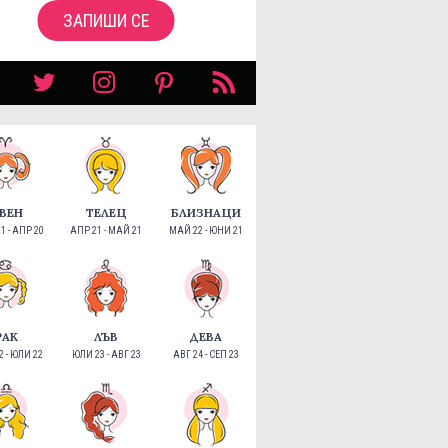
ЗАПИШИ СЕ
ВЕН
ТЕЛЕЦ
БЛИЗНАЦИ
1 - АПР 20
АПР 21 - МАЙ 21
МАЙ 22 - ЮНИ 21
РАК
ЛЪВ
ДЕВА
 - ЮЛИ 22
ЮЛИ 23 - АВГ 23
АВГ 24 - СЕП 23