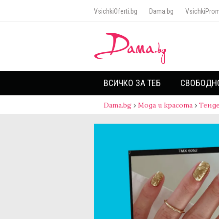
VsichkiOferti.bg
Dama.bg
VsichkiProm
ВСИЧКО ЗА ТЕБ
СВОБОДН
Dama.bg
›
Мода и красота
›
Тенд