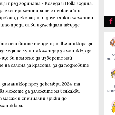
и през годината - Коледа и Нова година.
да експериментирате с необичайни
 брокат, декорации и други ярки елементи
ито преди са ви изглеждали твърде
обно основните тенденции в маникюра за
разгледате лунния календар за маникюр за
О
о ще ви помогне да изберете най-
МАРТ 2
 на салона за красота, за да подновите
 за маникюр през декември 2024-та
 Тогава можете да заложите на всякакви
ЮНИ 22
т масаж и специални грижи до
 маникюра.