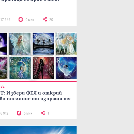
117 546
0 мин
20
ОВЕ
Т: Избери ФЕЯ и открий
во послание ти изпраща тя
16 912
6 мин
1