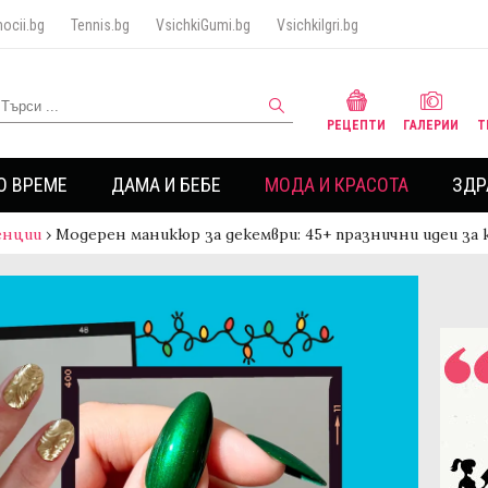
ocii.bg
Tennis.bg
VsichkiGumi.bg
VsichkiIgri.bg
РЕЦЕПТИ
ГАЛЕРИИ
Т
О ВРЕМЕ
ДАМА И БЕБЕ
МОДА И КРАСОТА
ЗДР
енции
›
Модерен маникюр за декември: 45+ празнични идеи за 