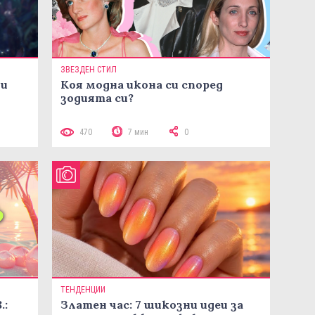
ЗВЕЗДЕН СТИЛ
ни
Коя модна икона си според
зодията си?
470
7 мин
0
ТЕНДЕНЦИИ
.:
Златен час: 7 шикозни идеи за