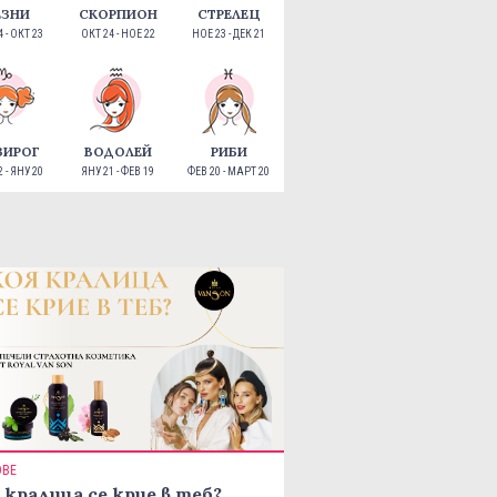
ЕЗНИ
СКОРПИОН
СТРЕЛЕЦ
 - ОКТ 23
ОКТ 24 - НОЕ 22
НОЕ 23 - ДЕК 21
ЗИРОГ
ВОДОЛЕЙ
РИБИ
 - ЯНУ 20
ЯНУ 21 - ФЕВ 19
ФЕВ 20 - МАРТ 20
ОВЕ
 кралица се крие в теб?