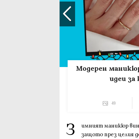
Модерен маникюр
идеи за
49
З
имният маникюр вина
защото през целия д