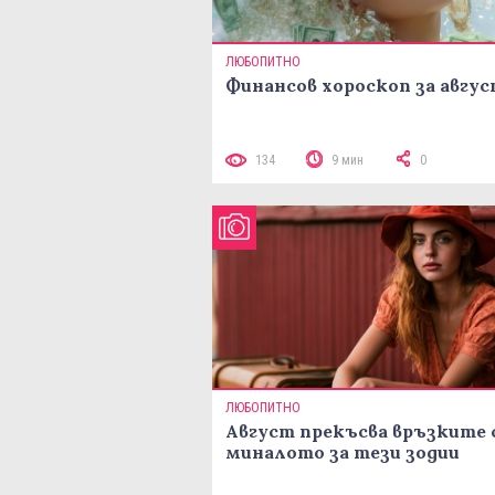
ЛЮБОПИТНО
Финансов хороскоп за авгу
134
9 мин
0
ЛЮБОПИТНО
Август прекъсва връзките 
миналото за тези зодии