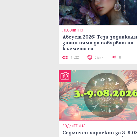
ЛЮБОПИТНО
Август 2026: Тези зодиакал
знаци няма да повярват на
късмета си
1 022
6 мин
0
ЗОДИИТЕ И АЗ
Седмичен хороскоп за 3-9.08