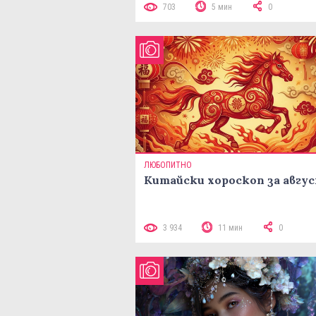
703
5 мин
0
ЛЮБОПИТНО
Китайски хороскоп за авгу
3 934
11 мин
0