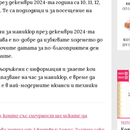
з декември 2024-та година са 10, 11, 12,
В
9 и 30. Те са подходящи и за посещение на
СЕП 24
ни за маникюр през декември 2024-та
. Тогава е по-добре да избягвате ходенето до
КО
ДЕК 22
срочите датата за по-благоприятен ден
тите.
въоръжени с информация и знаете кои
пазване на час за маникюр, е време да
а е в най-модерните нюанси и техники
р, които със сигурност ще искате да
ТЕСТ
Коя
ова година от Дженифър Лопес: Златно сако