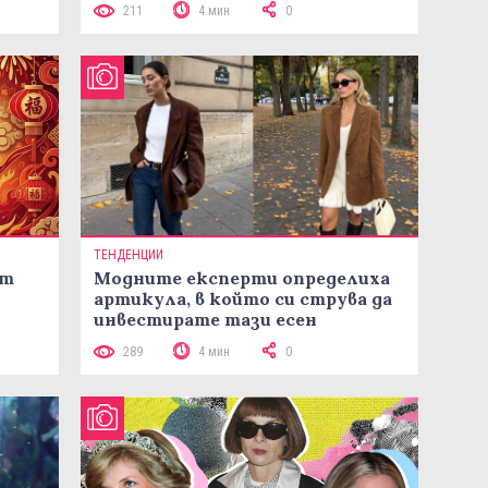
211
4 мин
0
ТЕНДЕНЦИИ
ст
Модните експерти определиха
артикула, в който си струва да
инвестирате тази есен
289
4 мин
0