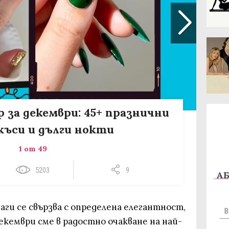
 за декември: 45+ празнични
 къси и дълги нокти
1 от 49
5203
9
АБ
ги се свързва с определена елегантност,
екември сме в радостно очакване на най-