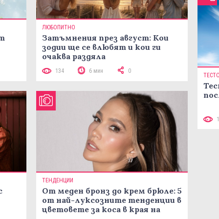
ЛЮБОПИТНО
ст
Затъмнения през август: Кои
зодии ще се влюбят и кои ги
очаква раздяла
134
6 мин
0
ТЕСТ
Тес
пос
ТЕНДЕНЦИИ
с
От меден бронз до крем брюле: 5
от най-луксозните тенденции в
цветовете за коса в края на
лятото