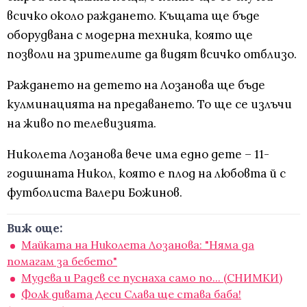
всичко около раждането. Къщата ще бъде
оборудвана с модерна техника, която ще
позволи на зрителите да видят всичко отблизо.
Раждането на детето на Лозанова ще бъде
кулминацията на предаването. То ще се излъчи
на живо по телевизията.
Николета Лозанова вече има едно дете – 11-
годишната Никол, която е плод на любовта й с
футболиста Валери Божинов.
Виж още:
Майката на Николета Лозанова: "Няма да
помагам за бебето"
Мудева и Радев се пуснаха само по... (СНИМКИ)
Фолк дивата Деси Слава ще става баба!