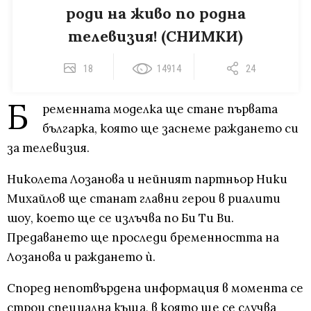
роди на живо по родна
телевизия! (СНИМКИ)
18
14914
24
Б
ременната моделка ще стане първата
българка, която ще заснеме раждането си
за телевизия.
Николета Лозанова и нейният партньор Ники
Михайлов ще станат главни герои в риалити
шоу, което ще се излъчва по Би Ти Ви.
Предаването ще проследи бременността на
Лозанова и раждането ѝ.
Според непотвърдена информация в момента се
строи специална къща, в която ще се случва