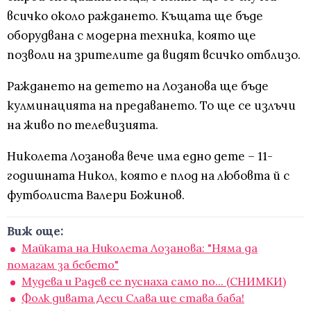
всичко около раждането. Къщата ще бъде
оборудвана с модерна техника, която ще
позволи на зрителите да видят всичко отблизо.
Раждането на детето на Лозанова ще бъде
кулминацията на предаването. То ще се излъчи
на живо по телевизията.
Николета Лозанова вече има едно дете – 11-
годишната Никол, която е плод на любовта й с
футболиста Валери Божинов.
Виж още:
Майката на Николета Лозанова: "Няма да
помагам за бебето"
Мудева и Радев се пуснаха само по... (СНИМКИ)
Фолк дивата Деси Слава ще става баба!