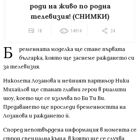
роди на живо по родна
телевизия! (СНИМКИ)
18
14914
24
Б
ременната моделка ще стане първата
българка, която ще заснеме раждането си
за телевизия.
Николета Лозанова и нейният партньор Ники
Михайлов ще станат главни герои в риалити
шоу, което ще се излъчва по Би Ти Ви.
Предаването ще проследи бременността на
Лозанова и раждането ѝ.
Според непотвърдена информация в момента се
строи специална къща, в която ще се случва