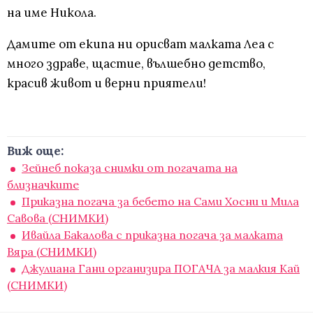
на име Никола.
Дамите от екипа ни орисват малката Леа с
много здраве, щастие, вълшебно детство,
красив живот и верни приятели!
Виж още:
Зейнеб показа снимки от погачата на
близначките
Приказна погача за бебето на Сами Хосни и Мила
Савова (СНИМКИ)
Ивайла Бакалова с приказна погача за малката
Вяра (СНИМКИ)
Джулиана Гани организира ПОГАЧА за малкия Кай
(СНИМКИ)