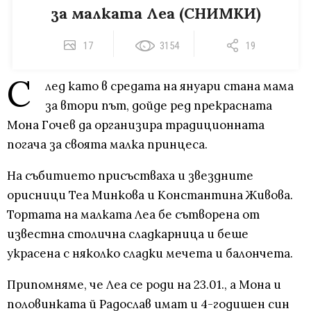
за малката Леа (СНИМКИ)
17
3154
19
С
лед като в средата на януари стана мама
за втори път, дойде ред прекрасната
Мона Гочев да организира традиционната
погача за своята малка принцеса.
На събитието присъстваха и звездните
орисници Теа Минкова и Константина Живова.
Тортата на малката Леа бе сътворена от
известна столична сладкарница и беше
украсена с няколко сладки мечета и балончета.
Припомняме, че Леа се роди на 23.01., а Мона и
половинката й Радослав имат и 4-годишен син