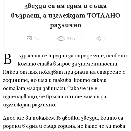
звезди са на една и съща
възраст, а изглеждат ТОТАЛНО
различно
15
2107
0
В
ъзрастта е трудна за определяне, особено
когато става въпрос за знаменитости.
Някои от тях показват признаци на стареене с
годините, но има и такива, които сякаш
остават млади завинаги. Така че не е
изненадващо, че връстниците могат да
изглеждат различно.
Днес ще ви покажем 15 двойки звезди, които са
родени в една и съща година, но като че ли това