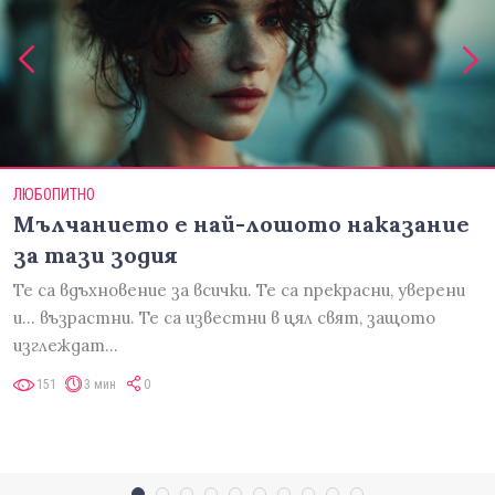
ЛЮБОПИТНО
Мълчанието е най-лошото наказание
за тази зодия
Те са вдъхновение за всички. Те са прекрасни, уверени
и... възрастни. Те са известни в цял свят, защото
изглеждат…
151
3 мин
0