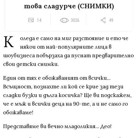
това сладурче (СНИМКИ)
14
3026
49
К
оледа е само на миг разстояние и ето че
някои от най-популярните лица в
шоубизнеса побързаха да пуснат предварително
свои детски снимки.
Един от тях е обожаваният от всички...
Всъщност, познахте ли кой се крие зад тези
сладки бузки и дълга косичка? Ще ви подскажем,
че е мъж и всички деца на 90-те, а и не само го
обожаваме!
Представяме ви вечно младоликия... Део!