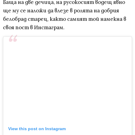
Баща на две дечица, на русокосият водещ явно
ще му се наложи да влезе в ролята на добрия
белобрад старец, както самият той намекна в
своя пост в Инстаграм.
View this post on Instagram