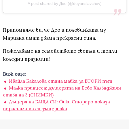
A post shared by Део (@deyanslavchev)
Припомняме ви, че Део и половинката му
Мариана имат двама прекрасни сина.
Пожелаваме на семейството светли и топли
коледни празници!
Виж още:
Ивайла Бакалова стана майка за ВТОРИ път
Малка принцеса: Дъщерята на Бебо Халваджиян
става на 3 (СНИМКИ)
Дъщеря на БАЩА СИ: Фики Стораро показа
порасналата си дъщеричка