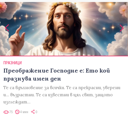
ПРАЗНИЦИ
Преображение Господне е: Ето кой
празнува имен ден
Те са вдъхновение за всички. Те са прекрасни, уверени
и... възрастни. Те са известни в цял свят, защото
изглеждат…
75
4 мин
0