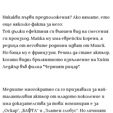
Някакви първи предположения? Ако нямате, ето
още няколко факта за него:
Той дължи ефектния си външен вид на смесения
си произход. Майка му има еврейски корени, а
редица от неговите роднини идват от Минск.
Но баща му е французин. Решил да стане актьор,
когато видял брилянтното изпълнение на Хийт
Леджър във филма "Черният рицар".
Медиите многократно са го признавали за най-
талантливия актьор от младото поколение и
има доказателства за това: номиниран е за
„Оскар“, „БАФТА“ и „Златен глобус“. Но личният