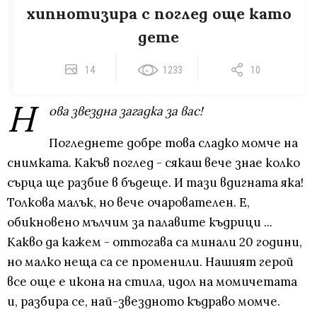
хипнотизира с поглед още като
дете
14
1233
10
Н
ова звездна загадка за вас!
Погледнете добре това сладко момче на
снимката. Какъв поглед - сякаш вече знае колко
сърца ще разбие в бъдеще. И тази вдигната яка!
Толкова малък, но вече очарователен. Е,
обикновено мълчим за палавите къдрици ...
Какво да кажем - оттогава са минали 20 години,
но малко неща са се променили. Нашият герой
все още е икона на стила, идол на момичетата
и, разбира се, най-звездното къдраво момче.