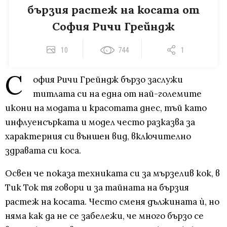
бързия растеж на косата от
София Ричи Грейндж
10
744
1
С
офия Ричи Грейндж бързо заслужи
титлата си на една от най-големите
икони на модата и красотата днес, тъй като
инфлуенсърката и модел често разказва за
характерния си външен вид, включително
здравата си коса.
Освен че показа техниката си за мързелив кок, в
Тик Ток тя говори и за тайната на бързия
растеж на косата. Често сменя дължината ѝ, но
няма как да не се забележи, че много бързо се