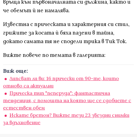
връща към първоначалната си дължина, както и
че обемът ѝ не намалява.
Известна с прическата и характерния си стил,
грижите за косата ѝ бяха пазени в тайна,
докато самата тя не сподели трика в Тик Ток.
Вижте повече по темата в галерията:
Виж още:
Липсват ли ви: 16 прически от 90-те, които
отново са актуални
Прическа тип "пеперуда": фантастична
тенденция, с помощта на която ще се сдобиете с
естествен обем
Искате бретон? Вижте тези 23 звездни снимки
за вдъхновение