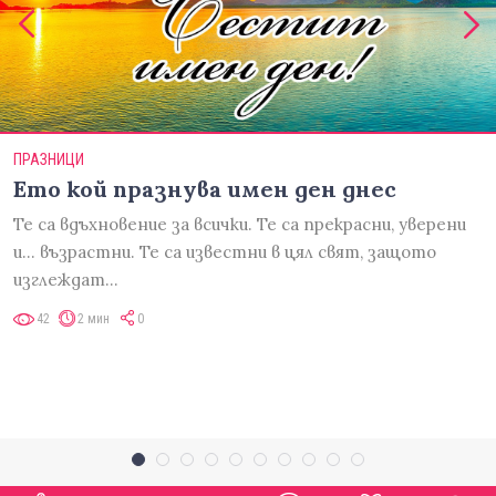
ПРАЗНИЦИ
Ето кой празнува имен ден днес
Те са вдъхновение за всички. Те са прекрасни, уверени
и... възрастни. Те са известни в цял свят, защото
изглеждат…
42
2 мин
0