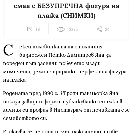
смая с БЕЗУПРЕЧНА фигура на
плажа (СНИМКИ)
18
12275
24
С
екси половинката на столичния
бизнесмен Петко Димитров Яна за
пореден път засенчи повечето млади
момичета, демонстрирайки перфектна фигура
на плажа.
Родената през 1990 г. в Троян танцьорка Яна
показа завидни форми, публикувайки снимки в
личния си профил в Инстаграм от почивката със
семейството си.
Е, оказва се, че дори и след раждането на две