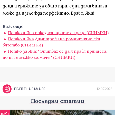
деца и грижите за общо три, една дама винаги
може да изглежда перфектно. Браво, Яна!
Виж още:
Петко и Яна показаха трите си деца (СНИМКИ)
Петко и Яна Димитрови на романтично ски
бягство (СНИМКИ)
Петко за Яна: "Опитвах се да я правя принцеса,
но тя е мъжко момиче!" (СНИМКИ)
12.07.2023
ЕКИПЪТ НА DAMA.BG
Последни статии