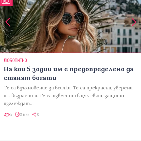
ЛЮБОПИТНО
На кои 5 зодии им е предопределено да
станат богати
Те са вдъхновение за всички. Те са прекрасни, уверени
и... възрастни. Те са известни в цял свят, защото
изглеждат…
5
3 мин
0