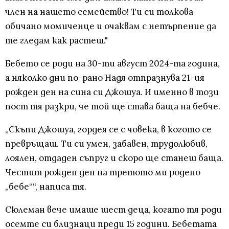
член на нашето семейство! Ти си толкова
обичано момиченце и очаквам с нетърпение да
те гледам как растеш."
Бебето се роди на 30-ти август 2024-та година,
а няколко дни по-рано Надя отпразнува 21-ия
рожден ден на сина си Джошуа. И именно в този
пост тя разкри, че той ще става баща на бебче.
„Скъпи Джошуа, гордея се с човека, в когото се
превръщаш. Ти си умен, забавен, трудолюбив,
лоялен, отдаден съпруг и скоро ще станеш баща.
Честит рожден ден на третото ми родено
„бебе““, написа тя.
Сюлеман вече имаше шест деца, когато тя роди
осемте си близнаци преди 15 години. Бебетата