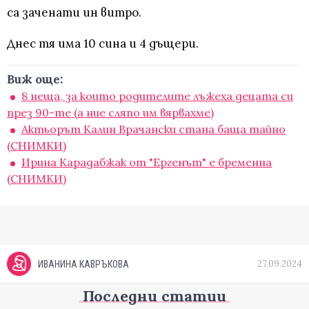
са заченати ин витро.
Днес тя има 10 сина и 4 дъщери.
Виж още:
8 неща, за които родителите лъжеха децата си
през 90-те (а ние сляпо им вярвахме)
Актьорът Калин Врачански стана баща тайно
(СНИМКИ)
Ирина Карадабжак от "Ергенът" е бременна
(СНИМКИ)
27.09.2024
ИВАНИНА КАВРЪКОВА
Последни статии