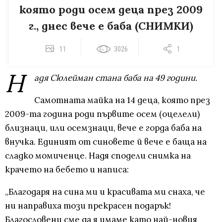
която роди осем деца през 2009
г., днес вече е баба (СНИМКИ)
11
3026
1
Н
адя Сюлейман стана баба на 49 години.
Самотната майка на 14 деца, която през
2009-та година роди първите осем (оцелели)
близнаци, или осемзнаци, вече е горда баба на
внучка. Единият от синовете й вече е баща на
сладко момиченце. Надя сподели снимка на
крачето на бебето и написа:
„Благодаря на сина ми и красивата ми снаха, че
ни направиха този прекрасен подарък!
Благословени сме да я имаме като най-новия