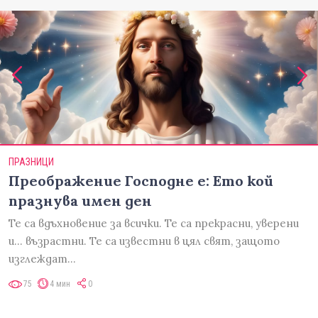
ПРАЗНИЦИ
Преображение Господне е: Ето кой
празнува имен ден
Те са вдъхновение за всички. Те са прекрасни, уверени
и... възрастни. Те са известни в цял свят, защото
изглеждат…
75
4 мин
0