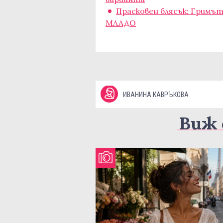
Прасковен блясък: Гримът
МЛАДО
ИВАНИНА КАВРЪКОВА
Виж 