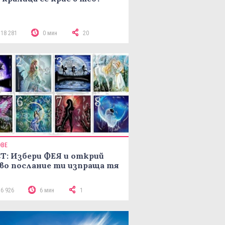
118 281
0 мин
20
ОВЕ
Т: Избери ФЕЯ и открий
во послание ти изпраща тя
16 926
6 мин
1