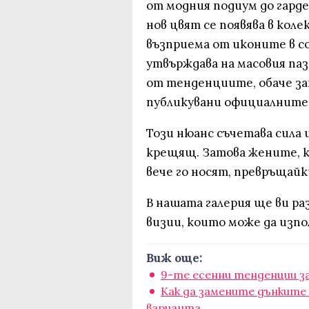
от модния подиум до гарде
нов цвят се появява в кол
възприема от иконите в с
утвърждава на масовия паз
от тенденциите, обаче за
публикувани официалните 
Този нюанс съчетава сила и
крещящ. Затова жените, ко
вече го носят, превръщайк
В нашата галерия ще ви ра
визии, които може да изпо
Виж още:
9-те есенни тенденции за
Как да замените дънките 
варианта