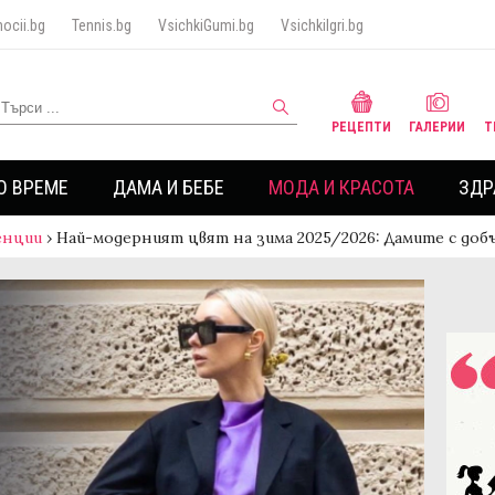
ocii.bg
Tennis.bg
VsichkiGumi.bg
VsichkiIgri.bg
РЕЦЕПТИ
ГАЛЕРИИ
Т
О ВРЕМЕ
ДАМА И БЕБЕ
МОДА И КРАСОТА
ЗДР
енции
›
Най-модерният цвят на зима 2025/2026: Дамите с добъ