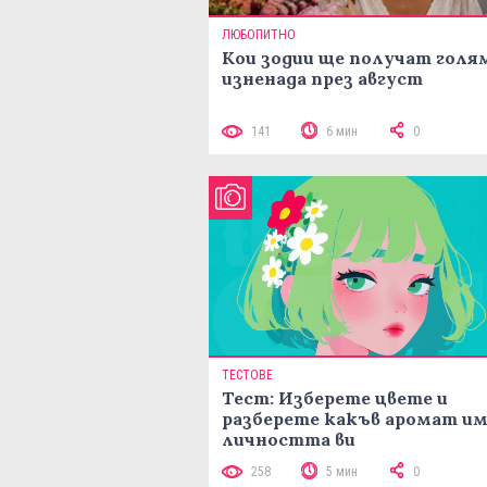
ЛЮБОПИТНО
Кои зодии ще получат голя
изненада през август
141
6 мин
0
ТЕСТОВЕ
Тест: Изберете цвете и
разберете какъв аромат и
личността ви
258
5 мин
0