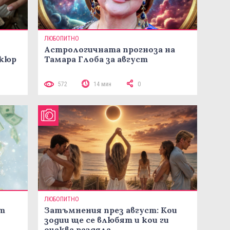
ЛЮБОПИТНО
Астрологичната прогноза на
икюр
Тамара Глоба за август
572
14 мин
0
ЛЮБОПИТНО
ст
Затъмнения през август: Кои
зодии ще се влюбят и кои ги
очаква раздяла