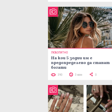
ЛЮБОПИТНО
На кои 5 зодии им е
предопределено да станат
богати
390
3 мин
0