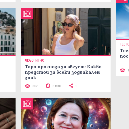
ТЕСТ
Тес
пос
ЛЮБОПИТНО
Таро прогноза за август: Какво
предстои за всеки зодиакален
знак
302
8 мин
0