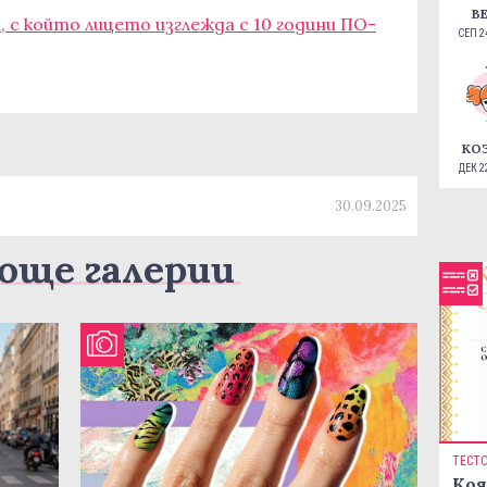
В
, с който лицето изглежда с 10 години ПО-
СЕП 24
КО
ДЕК 22
30.09.2025
още галерии
ТЕСТ
Коя