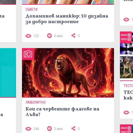
СЪВЕТИ
ма
Допаминов маникюр: 10 дизайна
за добро настроение
122
6 мин
0
ТЕСТ
ТЕС
как
ЛЮБОПИТНО
Кои са червените флагове на
ма
Лъва?
246
3 мин
0