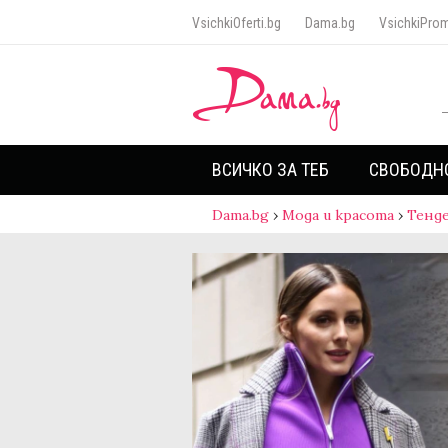
VsichkiOferti.bg
Dama.bg
VsichkiProm
ВСИЧКО ЗА ТЕБ
СВОБОДН
Dama.bg
›
Мода и красота
›
Тенд