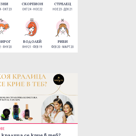
ЕЗНИ
СКОРПИОН
СТРЕЛЕЦ
 - ОКТ 23
ОКТ 24 - НОЕ 22
НОЕ 23 - ДЕК 21
ЗИРОГ
ВОДОЛЕЙ
РИБИ
 - ЯНУ 20
ЯНУ 21 - ФЕВ 19
ФЕВ 20 - МАРТ 20
ОВЕ
 кралица се крие в теб?