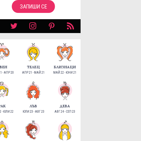
ЗАПИШИ СЕ
ВЕН
ТЕЛЕЦ
БЛИЗНАЦИ
1 - АПР 20
АПР 21 - МАЙ 21
МАЙ 22 - ЮНИ 21
РАК
ЛЪВ
ДЕВА
 - ЮЛИ 22
ЮЛИ 23 - АВГ 23
АВГ 24 - СЕП 23