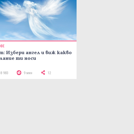
ОВЕ
т: Избери ангел и виж какво
лание ти носи
18 983
9 мин
12