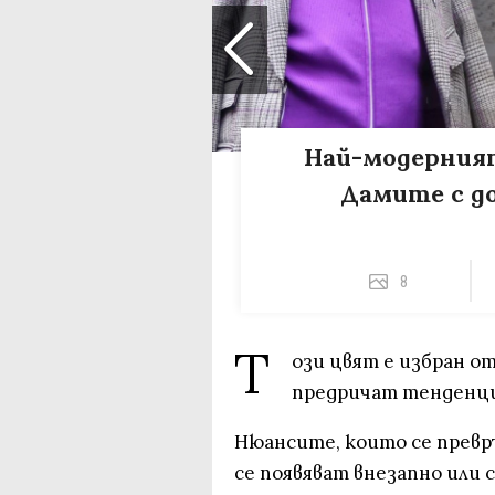
Най-модерният
Дамите с до
8
Т
ози цвят е избран о
предричат тенденц
Нюансите, които се превръ
се появяват внезапно или 