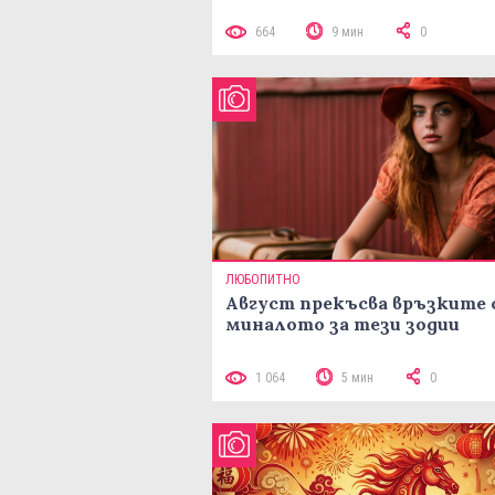
664
9 мин
0
ЛЮБОПИТНО
Август прекъсва връзките 
миналото за тези зодии
1 064
5 мин
0