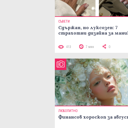
СЪВЕТИ
Сдържан, но луксозен: 7
страхотни дизайна за ман
413
7 мин
0
ЛЮБОПИТНО
Финансов хороскоп за авгу