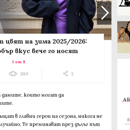
 цвят на зима 2025/2026:
бър вкус вече го носят
1 от 8
3069
0
т дамите, които могат да
АБ
иите.
щат в главни герои на сезона, никога не
случайно. Те преминават през дълъг път