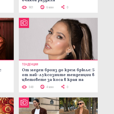
901
6 мин
0
ТЕНДЕНЦИИ
с
От меден бронз до крем брюле: 5
от най-луксозните тенденции в
цветовете за коса в края на
лятото
348
4 мин
0