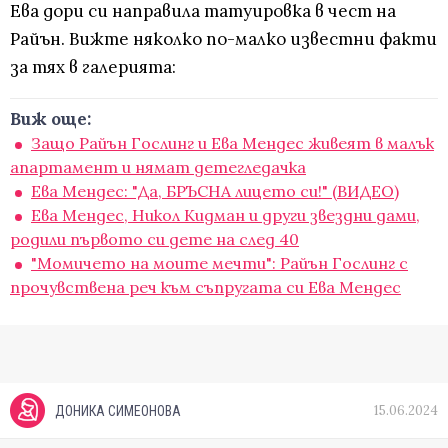
Ева дори си направила татуировка в чест на
Райън. Вижте няколко по-малко известни факти
за тях в галерията:
Виж още:
Защо Райън Гослинг и Ева Мендес живеят в малък
апартамент и нямат детегледачка
Ева Мендес: "Да, БРЪСНА лицето си!" (ВИДЕО)
Ева Мендес, Никол Кидман и други звездни дами,
родили първото си дете на след 40
"Момичето на моите мечти": Райън Гослинг с
прочувствена реч към съпругата си Ева Мендес
15.06.2024
ДОНИКА СИМЕОНОВА