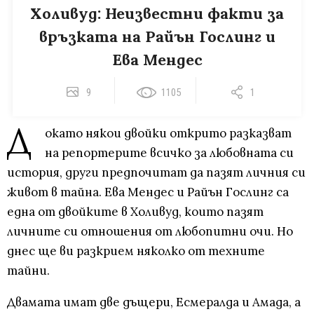
Холивуд: Неизвестни факти за
връзката на Райън Гослинг и
Ева Мендес
9
1105
1
Д
окато някои двойки открито разказват
на репортерите всичко за любовната си
история, други предпочитат да пазят личния си
живот в тайна. Ева Мендес и Райън Гослинг са
една от двойките в Холивуд, които пазят
личните си отношения от любопитни очи. Но
днес ще ви разкрием няколко от техните
тайни.
Двамата имат две дъщери, Есмералда и Амада, а