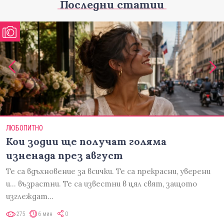
Последни статии
ЛЮБОПИТНО
Кои зодии ще получат голяма
изненада през август
Те са вдъхновение за всички. Те са прекрасни, уверени
и... възрастни. Те са известни в цял свят, защото
изглеждат…
275
6 мин
0