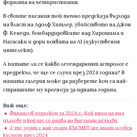
формата на четиристишия.
В своите писания той точно предсказа възхода
на власт на Адолф Хитлер, убийството на Джон
Ф. Кенеди, бомбардировките над Хирошима и
Нагасаки и дори появата на AI (изкуствения
интелект).
А питате ли се какво легендарният астролог е
предрекъл, че ще се случи през 2024 година? В
нашата галерия може да разберете кои са най-
страшните му прогнози за идната година.
Виж още:
Финансов хороскоп за 2024 г.: Кой няма да има
дългове и кой ще се радва на внезапни печалби
3-те зодии с най-голям КЪСМЕТ ще имат особен
късмет през 2024