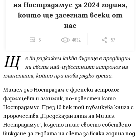
на Нострадамус за 2024 година,
които ще засегнат всеки от
нас
5
4832
57
Щ
е ви разкажем какво бъдеще е предвидил
на света най-известният астролог на
планетата, който при това рядко греши.
Мишел дьо Нострадам е френски астролог,
фармацевт и алхимик, по-известен като
Нострадамус. През 16 век той публикува книга с
пророчества „Предсказанията на Мишел
Нострадамус“, където пише своето собствено
виждане за съдбата на света за всяка година под