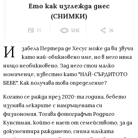
Ето как изглежда днес
(СНИМКИ)
11
5242
26
И
забела Пертера де Хесус може да ви звучи
като най-обикновено име, но в него няма
нищо необикновено. Зад него стои малко
момиченце, известно като "НАЙ-СЪРДИТОТО
БЕБЕ". Как получава това определение?
Когато се ражда през 2020-та година, бебето
изумява лекарите с намръщената си
физиономия. Тогава фотографът Родриго
Кунстман, който е нает от семейството, за да
документира раждането, снима малката