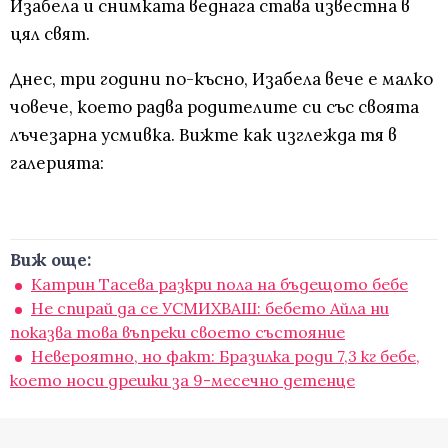
Изабела и снимката веднага става известна в
цял свят.
Днес, три години по-късно, Изабела вече е малко
човече, което радва родителите си със своята
лъчезарна усмивка. Вижте как изглежда тя в
галерията:
Виж още:
Катрин Тасева разкри пола на бъдещото бебе
Не спирай да се УСМИХВАШ: бебето Айла ни
показва това въпреки своето състояние
Невероятно, но факт: Бразилка роди 7,3 кг бебе,
което носи дрешки за 9-месечно детенце