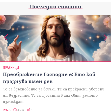
Последни статии
ПРАЗНИЦИ
Преображение Господне е: Ето кой
празнува имен ден
Те са вдъхновение за всички. Те са прекрасни, уверени
и... възрастни. Те са известни в цял свят, защото
изглеждат…
75
4 мин
0