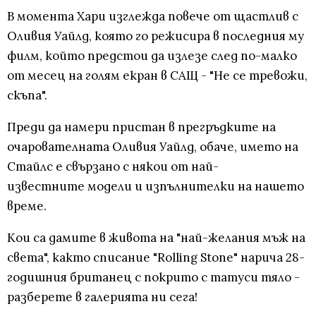
В момента Хари изглежда повече от щастлив с
Оливия Уайлд, която го режисира в последния му
филм, който предстои да излезе след по-малко
от месец на голям екран в САЩ - "Не се тревожи,
скъпа".
Преди да намери пристан в прегръдките на
очарователната Оливия Уайлд, обаче, името на
Стайлс е свързано с някои от най-
известните модели и изпълнителки на нашето
време.
Кои са дамите в живота на "най-желания мъж на
света", както списание "Rolling Stone" нарича 28-
годишния британец с покрито с татуси тяло -
разберете в галерията ни сега!