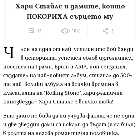
Хари Стайлс и дамите, които
ПОКОРИХА сърцето му
11
1078
6
Ч
лен на една от най-успешните бой банди
в историята, успешен солов изпълнител,
носител на Грами, Брит и ARIA, поп сензация,
създател на най-новият албум, стигнал до 500-
те най-велики албума на всички времена в
класацията на "Rolling Stone", харизматична
кинозвезда - Хари Стайлс е всичко това!
Ето защо не бива да ни учудва факта, че не една
и две звездни дами са искали да бъдат (и са били)
в ролята на негова романтична половинка.