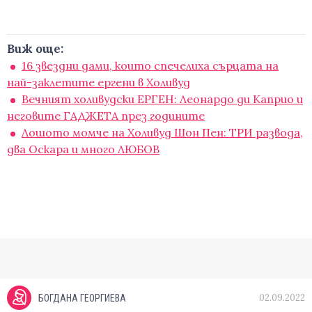
Виж още:
16 звездни дами, които спечелиха сърцата на
най-заклетите ергени в Холивуд
Вечният холивудски ЕРГЕН: Леонардо ди Каприо и
неговите ГАДЖЕТА през годините
Лошото момче на Холивуд Шон Пен: ТРИ развода,
два Оскара и много ЛЮБОВ
02.09.2022
БОГДАНА ГЕОРГИЕВА