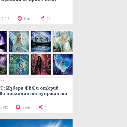
117 415
0 мин
20
ОВЕ
Т: Избери ФЕЯ и открий
во послание ти изпраща тя
16 912
6 мин
1