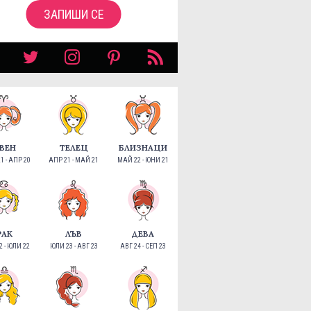
ЗАПИШИ СЕ
ВЕН
ТЕЛЕЦ
БЛИЗНАЦИ
1 - АПР 20
АПР 21 - МАЙ 21
МАЙ 22 - ЮНИ 21
РАК
ЛЪВ
ДЕВА
 - ЮЛИ 22
ЮЛИ 23 - АВГ 23
АВГ 24 - СЕП 23