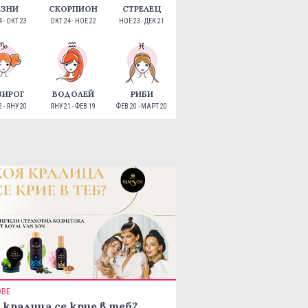
ЕЗНИ
СКОРПИОН
СТРЕЛЕЦ
 - ОКТ 23
ОКТ 24 - НОЕ 22
НОЕ 23 - ДЕК 21
ЗИРОГ
ВОДОЛЕЙ
РИБИ
 - ЯНУ 20
ЯНУ 21 - ФЕВ 19
ФЕВ 20 - МАРТ 20
ОВЕ
 кралица се крие в теб?