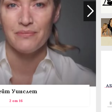
АБ
ейт Уинслет
2 от 16