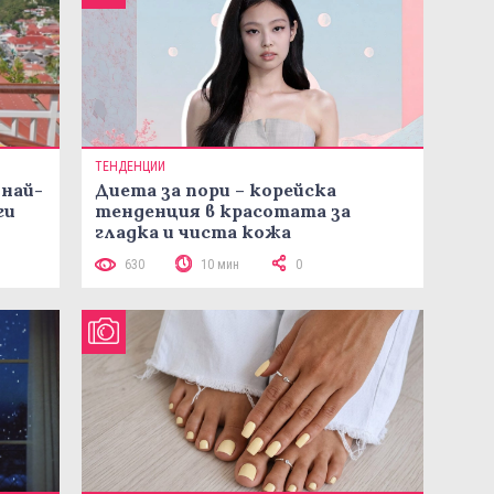
ТЕНДЕНЦИИ
 най-
Диета за пори – корейска
ги
тенденция в красотата за
гладка и чиста кожа
630
10 мин
0