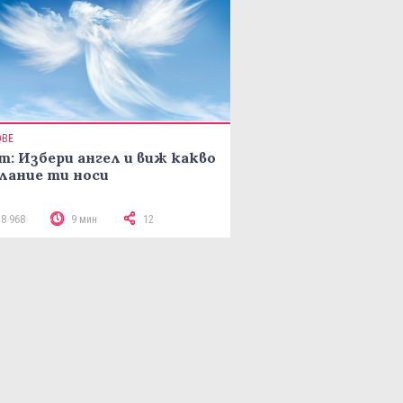
ОВЕ
т: Избери ангел и виж какво
лание ти носи
18 968
9 мин
12