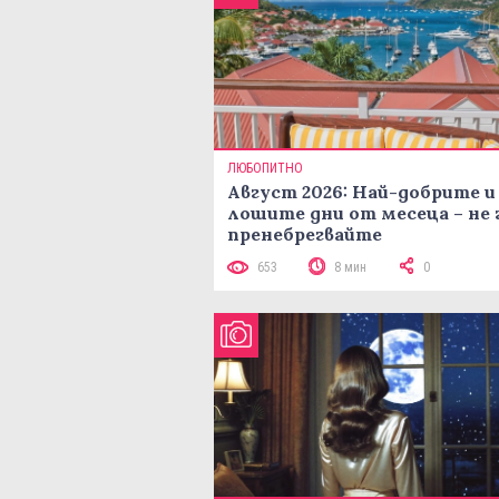
ЛЮБОПИТНО
Август 2026: Най-добрите и
лошите дни от месеца – не 
пренебрегвайте
653
8 мин
0