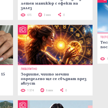
летен маникюр с ефект на
залез
615
3 мин
0
ТЕСТ
Тес
пос
ЛЮБОПИТНО
 15
Зодиите, чиито мечти
определено ще се сбъднат през
август
1 374
6 мин
0