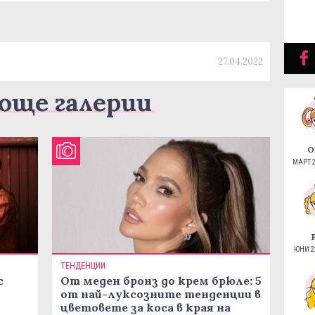
27.04.2022
още галерии
О
МАРТ 2
ЮНИ 22
ТЕНДЕНЦИИ
с
От меден бронз до крем брюле: 5
от най-луксозните тенденции в
цветовете за коса в края на