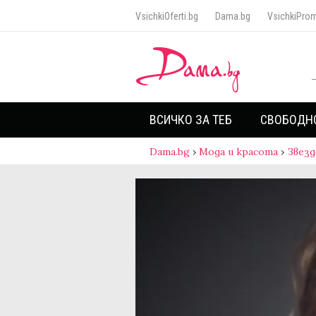
VsichkiOferti.bg
Dama.bg
VsichkiProm
ВСИЧКО ЗА ТЕБ
СВОБОДН
Dama.bg
›
Мода и красота
›
Звезд