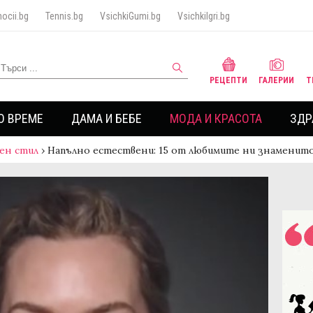
ocii.bg
Tennis.bg
VsichkiGumi.bg
VsichkiIgri.bg
РЕЦЕПТИ
ГАЛЕРИИ
Т
О ВРЕМЕ
ДАМА И БЕБЕ
МОДА И КРАСОТА
ЗДР
ен стил
›
Напълно естествени: 15 от любимите ни знаменит