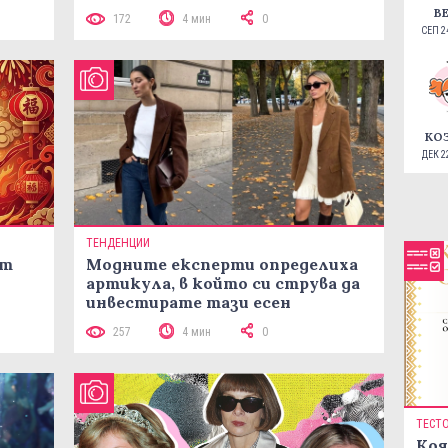
лятото
В
172
4 мин
0
СЕП 24
КО
ДЕК 22
ТЕНДЕНЦИИ
ст
Модните експерти определиха
артикула, в който си струва да
инвестирате тази есен
257
4 мин
0
ТЕСТ
Коя