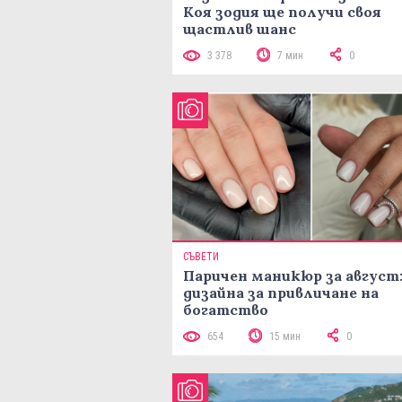
Коя зодия ще получи своя
щастлив шанс
3 378
7 мин
0
СЪВЕТИ
Паричен маникюр за август:
дизайна за привличане на
богатство
654
15 мин
0