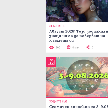
ЛЮБОПИТНО
Август 2026: Тези зодиакал
знаци няма да повярват на
късмета си
960
6 мин
0
ЗОДИИТЕ И АЗ
Седмичен хороскоп за 3-9.08