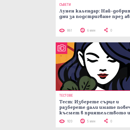
СЪВЕТИ
Лунен календар: Най-добри
дни за подстригване през а
861
6 мин
0
ТЕСТОВЕ
Тест: Изберете сърце и
разберете дали имате пове
късмет в приятелството и
любовта
920
5 мин
0