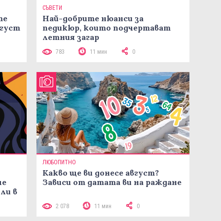
СЪВЕТИ
те
Най-добрите нюанси за
вгуст
педикюр, които подчертават
летния загар
783
11 мин
0
ЛЮБОПИТНО
Какво ще ви донесе август?
че
Зависи от датата ви на ражданe
ли в
2 078
11 мин
0