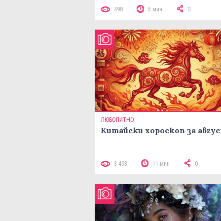
498
5 мин
0
ЛЮБОПИТНО
Китайски хороскоп за авгу
3 493
11 мин
0