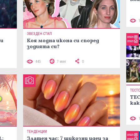
ЗВЕЗДЕН СТИЛ
ни
Коя модна икона си според
зодията си?
445
7 мин
0
ТЕСТ
ТЕС
как
ТЕНДЕНЦИИ
.:
Златен час: 7 шикозни идеи за