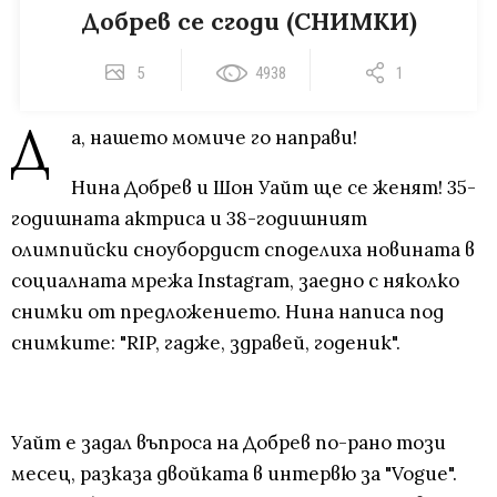
Добрев се сгоди (СНИМКИ)
5
4938
1
Д
а, нашето момиче го направи!
Нина Добрев и Шон Уайт ще се женят! 35-
годишната актриса и 38-годишният
олимпийски сноубордист споделиха новината в
социалната мрежа Instagram, заедно с няколко
снимки от предложението. Нина написа под
снимките: "RIP, гадже, здравей, годеник".
Уайт е задал въпроса на Добрев по-рано този
месец, разказа двойката в интервю за "Vogue".