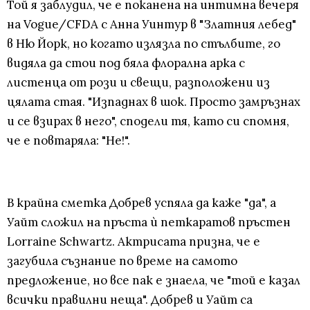
Той я заблудил, че е поканена на интимна вечеря
на Vogue/CFDA с Анна Уинтур в "Златния лебед"
в Ню Йорк, но когато излязла по стълбите, го
видяла да стои под бяла флорална арка с
листенца от рози и свещи, разположени из
цялата стая. "Изпаднах в шок. Просто замръзнах
и се взирах в него", сподели тя, като си спомня,
че е повтаряла: "Не!".
В крайна сметка Добрев успяла да каже "да", а
Уайт сложил на пръста ѝ петкаратов пръстен
Lorraine Schwartz. Актрисата призна, че е
загубила съзнание по време на самото
предложение, но все пак е знаела, че "той е казал
всички правилни неща". Добрев и Уайт са