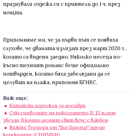
празнували годежа си с приятели до 1 ч. през
нощта.
Припомняме ми, че за първи път се появиха
слухове, че двамата излизат през март 2020 г.,
когато са видени заедно. Няколко месеца по-
късно техният романс беше официално
потвърден, когато бяха забелязани да се
целуват на плажа, припомня БГНЕС.
Виж още:
Китайски хороскоп за ноември
Секссимволите на поколението Z: 15 млади
звезди, в които целият свят вече е влюбен
Вижте Теодора от "Биг Брадър" преди
корекциите (СНИМКИ)