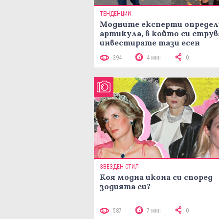
ТЕНДЕНЦИИ
Модните експерти определ
артикула, в който си струв
инвестирате тази есен
394
4 мин
0
ЗВЕЗДЕН СТИЛ
Коя модна икона си според
зодията си?
587
7 мин
0