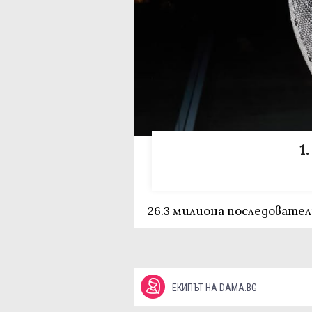
1
26.3 милиона последователи 
ЕКИПЪТ НА DAMA.BG