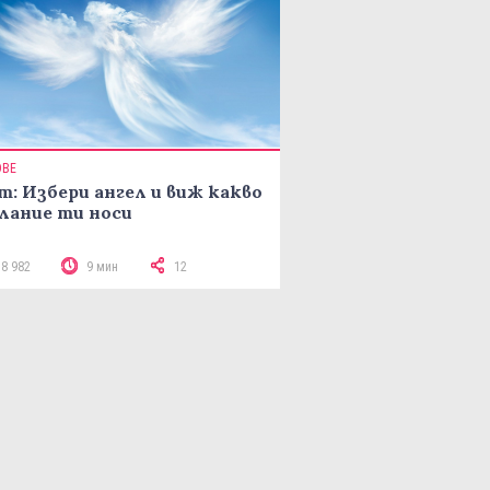
ОВЕ
т: Избери ангел и виж какво
лание ти носи
18 982
9 мин
12