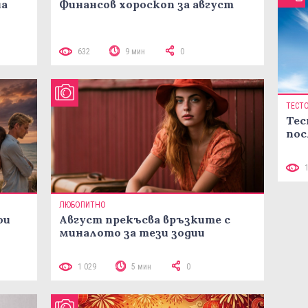
на
Финансов хороскоп за август
632
9 мин
0
ТЕСТ
Тес
пос
ЛЮБОПИТНО
ои
Август прекъсва връзките с
миналото за тези зодии
1 029
5 мин
0