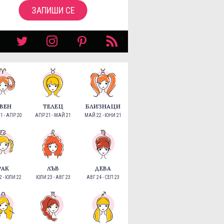
ЗАПИШИ СЕ
ВЕН
ТЕЛЕЦ
БЛИЗНАЦИ
1 - АПР 20
АПР 21 - МАЙ 21
МАЙ 22 - ЮНИ 21
РАК
ЛЪВ
ДЕВА
 - ЮЛИ 22
ЮЛИ 23 - АВГ 23
АВГ 24 - СЕП 23