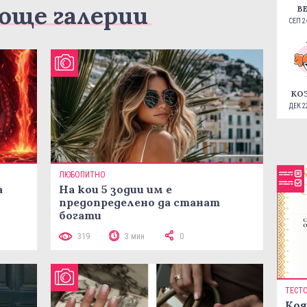
още галерии
В
СЕП 24
КО
ДЕК 22
ЛЮБОПИТНО
а
На кои 5 зодии им е
предопределено да станат
богати
319
3 мин
0
ТЕСТ
Коя