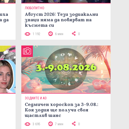
ЛЮБОПИТНО
иха
Август 2026: Тези зодиакални
а да
знаци няма да повярват на
късмета си
1 192
6 мин
0
ЗОДИИТЕ И АЗ
Седмичен хороскоп за 3-9.08.:
Коя зодия ще получи своя
щастлив шанс
3 695
7 мин
0