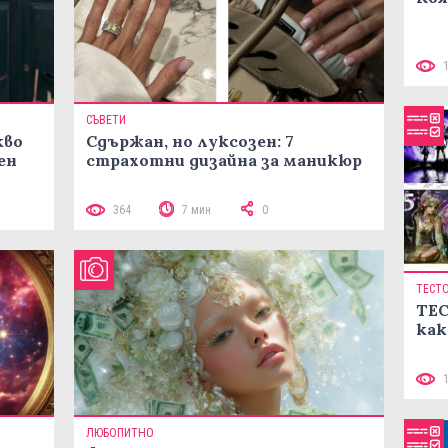
СЪВЕТИ
кво
Сдържан, но луксозен: 7
ен
страхотни дизайна за маникюр
364
7 мин
0
ТЕСТ
ТЕС
как
ЛЮБОПИТНО