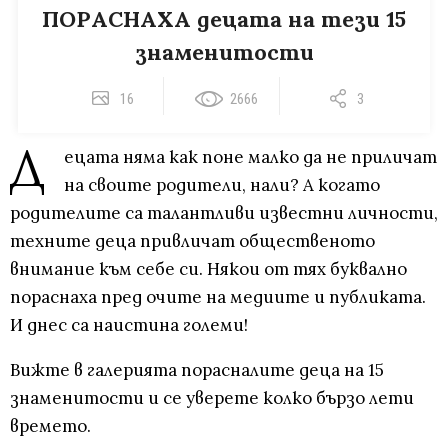
ПОРАСНАХА децата на тези 15
знаменитости
16
2666
3
Д
ецата няма как поне малко да не приличат
на своите родители, нали? А когато
родителите са талантливи известни личности,
техните деца привличат общественото
внимание към себе си. Някои от тях буквално
пораснаха пред очите на медиите и публиката.
И днес са наистина големи!
Вижте в галерията порасналите деца на 15
знаменитости и се уверете колко бързо лети
времето.