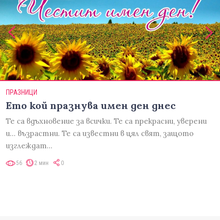
ПРАЗНИЦИ
Ето кой празнува имен ден днес
Те са вдъхновение за всички. Те са прекрасни, уверени
и... възрастни. Те са известни в цял свят, защото
изглеждат…
56
2 мин
0