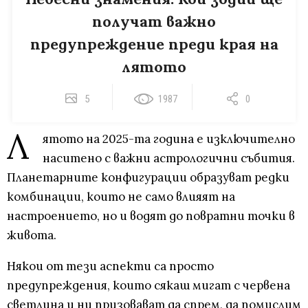
получат важно
предупреждение преди края на
лятото
5
1987
0
Л
ятото на 2025-та година е изключително
наситено с важни астрологични събития.
Планетарните конфигурации образуват редки
комбинации, които не само влияят на
настроението, но и водят до повратни точки в
живота.
Някои от тези аспекти са просто
предупреждения, които сякаш мигат с червена
светлина и ни призовават да спрем, да помислим