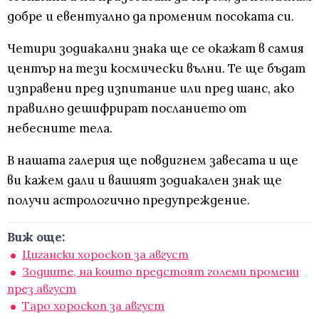
добре и евентуално да променим посоката си.
Четири зодиакални знака ще се окажат в самия
център на тези космически вълни. Те ще бъдат
изправени пред изпитание или пред шанс, ако
правилно дешифрират посланието от
небесните тела.
В нашата галерия ще повдигнем завесата и ще
ви кажем дали и вашият зодиакален знак ще
получи астрологично предупреждение.
Виж още:
Цигански хороскоп за август
Зодиите, на които предстоят големи промени
през август
Таро хороскоп за август