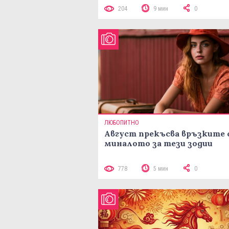
204
9 мин
0
ЛЮБОПИТНО
Август прекъсва връзките 
миналото за тези зодии
778
5 мин
0