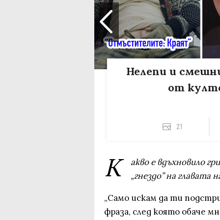
Нелепи и смешн
от култо
21
К
акво е вдъхновило г
„гнездо” на главата н
„Само искам да ти подстр
фраза, след която обаче мно