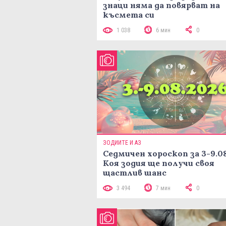
знаци няма да повярват на
късмета си
1 038
6 мин
0
ЗОДИИТЕ И АЗ
Седмичен хороскоп за 3-9.08
Коя зодия ще получи своя
щастлив шанс
3 494
7 мин
0