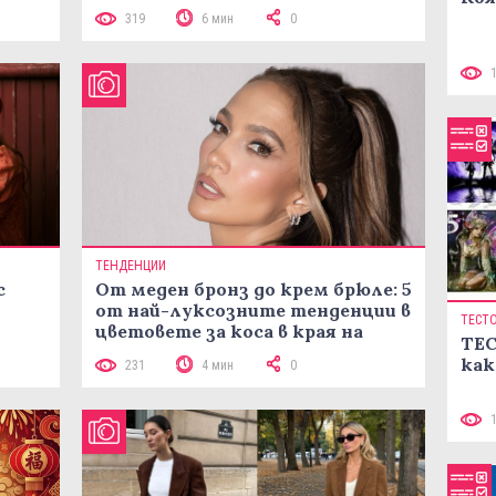
319
6 мин
0
ТЕНДЕНЦИИ
с
От меден бронз до крем брюле: 5
от най-луксозните тенденции в
ТЕСТ
цветовете за коса в края на
ТЕС
лятото
как
231
4 мин
0