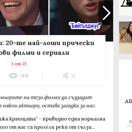
и: 20-те най-лоши прически
ви филми и сериали
1 от 21
1976
11
римьорите на тези филми да създадат
АБ
а някои актьори, остава загадка за нас.
ижа краищата“ - привидно една нормална
го от нас са пролели реки от сълзи...