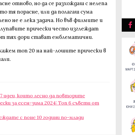
асне отново, но да се разхождаш с нелепа
то тя порасне, или да полагаш сума
лено не е лека задача. Но във филмите и
глупавите прически често изглеждат
от тях дори стават емблематични.
окажем топ 20 на най-лошите прически в
иали.
О
МАРТ 2
 7 идеи, които лесно да повторите
ски за есен-зима 2024: Топ 6 съвети от
ЮНИ 22
леждате с поне 10 години по-млади