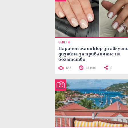
СЪВЕТИ
Паричен маникюр за август:
дизайна за привличане на
богатство
686
15 мин
0