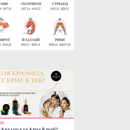
ЕЗНИ
СКОРПИОН
СТРЕЛЕЦ
 - ОКТ 23
ОКТ 24 - НОЕ 22
НОЕ 23 - ДЕК 21
ЗИРОГ
ВОДОЛЕЙ
РИБИ
 - ЯНУ 20
ЯНУ 21 - ФЕВ 19
ФЕВ 20 - МАРТ 20
ОВЕ
 кралица се крие в теб?