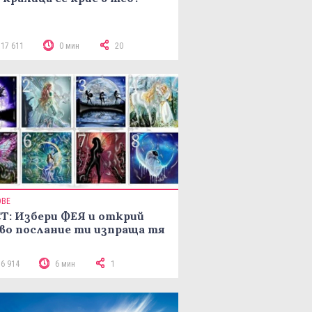
117 611
0 мин
20
ОВЕ
Т: Избери ФЕЯ и открий
во послание ти изпраща тя
16 914
6 мин
1