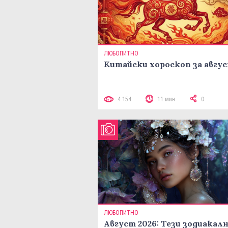
ЛЮБОПИТНО
Китайски хороскоп за авгу
4 154
11 мин
0
ЛЮБОПИТНО
Август 2026: Тези зодиакал