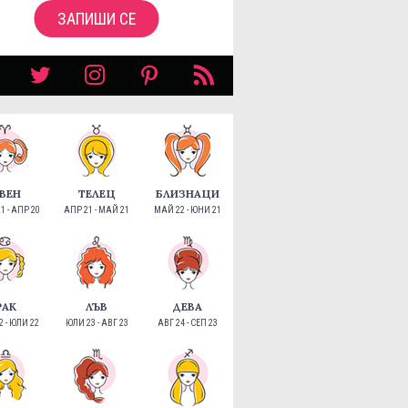
ЗАПИШИ СЕ
ВЕН
ТЕЛЕЦ
БЛИЗНАЦИ
1 - АПР 20
АПР 21 - МАЙ 21
МАЙ 22 - ЮНИ 21
РАК
ЛЪВ
ДЕВА
 - ЮЛИ 22
ЮЛИ 23 - АВГ 23
АВГ 24 - СЕП 23