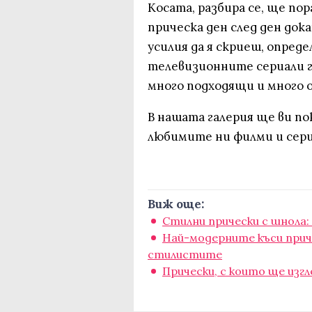
Косата, разбира се, ще пор
прическа ден след ден дока
усилия да я скриеш, опреде
телевизионните сериали 
много подходящи и много 
В нашата галерия ще ви п
любимите ни филми и сер
Виж още:
Стилни прически с шнола:
Най-модерните къси приче
стилистите
Прически, с които ще изг