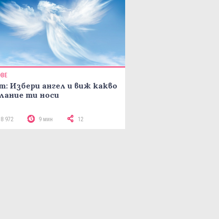
ОВЕ
т: Избери ангел и виж какво
лание ти носи
18 972
9 мин
12