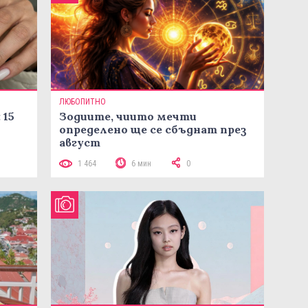
ЛЮБОПИТНО
 15
Зодиите, чиито мечти
определено ще се сбъднат през
август
1 464
6 мин
0