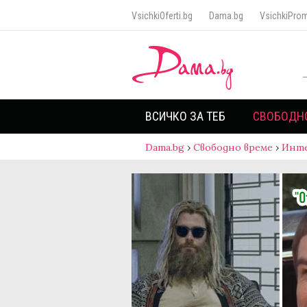
VsichkiOferti.bg
Dama.bg
VsichkiProm
ВСИЧКО ЗА ТЕБ
СВОБОДН
Dama.bg
›
Свободно време
›
Инт