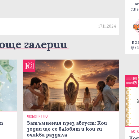
В
СЕП 24
17.11.2024
още галерии
КО
ДЕК 22
ЛЮБОПИТНО
ст
Затъмнения през август: Кои
зодии ще се влюбят и кои ги
ТЕСТ
очаква раздяла
Коя