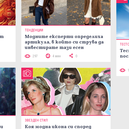
ТЕНДЕНЦИИ
ст
Модните експерти определиха
артикула, в който си струва да
ТЕСТ
инвестирате тази есен
Тес
пос
297
4 мин
0
ЗВЕЗДЕН СТИЛ
ни
Коя модна икона си според