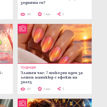
зодията си?
481
7 мин
0
ТЕНДЕНЦИИ
.:
Златен час: 7 шикозни идеи за
летен маникюр с ефект на
залез
651
3 мин
0