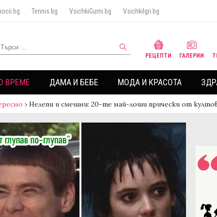
ocii.bg
Tennis.bg
VsichkiGumi.bg
VsichkiIgri.bg
РЕЦЕПТИ
ГАЛЕРИИ
Т
О ВРЕМЕ
ДАМА И БЕБЕ
МОДА И КРАСОТА
ЗДР
ересно
›
Нелепи и смешни: 20-те най-лоши прически от култо