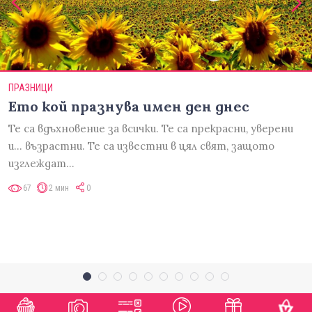
ПРАЗНИЦИ
Ето кой празнува имен ден днес
Те са вдъхновение за всички. Те са прекрасни, уверени
и... възрастни. Те са известни в цял свят, защото
изглеждат…
67
2 мин
0