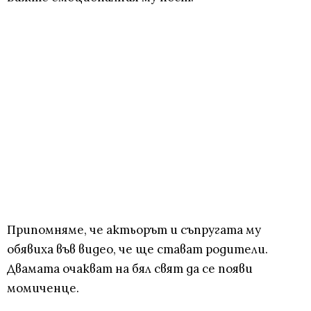
Припомняме, че актьорът и съпругата му
обявиха във видео, че ще стават родители.
Двамата очакват на бял свят да се появи
момиченце.