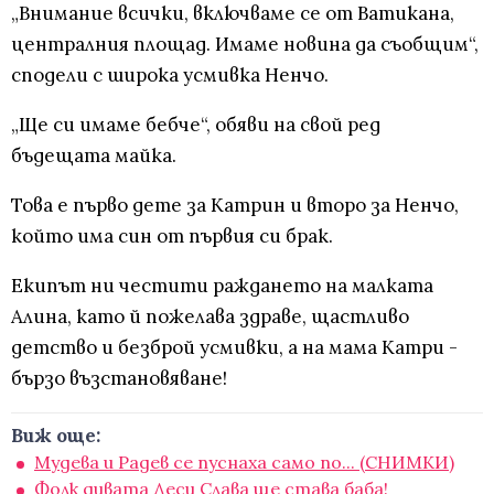
„Внимание всички, включваме се от Ватикана,
централния площад. Имаме новина да съобщим“,
сподели с широка усмивка Ненчо.
„Ще си имаме бебче“, обяви на свой ред
бъдещата майка.
Това е първо дете за Катрин и второ за Ненчо,
който има син от първия си брак.
Екипът ни честити раждането на малката
Алина, като й пожелава здраве, щастливо
детство и безброй усмивки, а на мама Катри -
бързо възстановяване!
Виж още:
Мудева и Радев се пуснаха само по... (СНИМКИ)
Фолк дивата Деси Слава ще става баба!