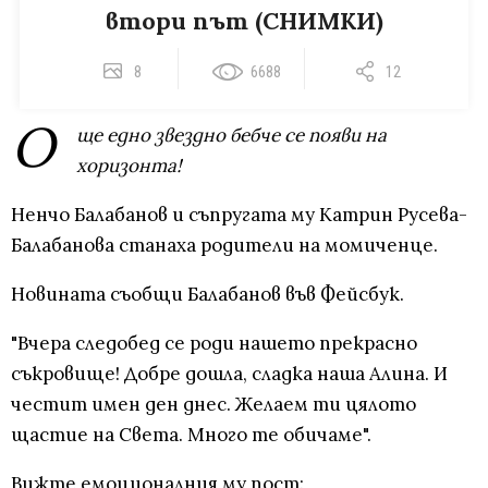
втори път (СНИМКИ)
8
6688
12
О
ще едно звездно бебче се появи на
хоризонта!
Ненчо Балабанов и съпругата му Катрин Русева-
Балабанова станаха родители на момиченце.
Новината съобщи Балабанов във Фейсбук.
"Вчера следобед се роди нашето прекрасно
съкровище! Добре дошла, сладка наша Алина. И
честит имен ден днес. Желаем ти цялото
щастие на Света. Много те обичаме".
Вижте емоционалния му пост: