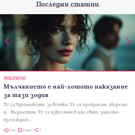
Последни статии
ЛЮБОПИТНО
Мълчанието е най-лошото наказание
за тази зодия
Те са вдъхновение за всички. Те са прекрасни, уверени
и... възрастни. Те са известни в цял свят, защото
изглеждат…
166
3 мин
0