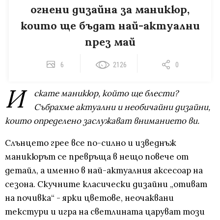
огнени дизайна за маникюр,
които ще бъдат най-актуални
през май
6
2126
0
И
скате маникюр, който ще блести?
Събрахме актуални и необичайни дизайни,
които определено заслужават вниманието ви.
Слънцето грее все по-силно и изведнъж
маникюрът се превръща в нещо повече от
детайл, а именно в най-актуалния аксесоар на
сезона. Скучните класически дизайни „отиват
на почивка“ - ярки цветове, неочаквани
текстури и игра на светлината царуват този