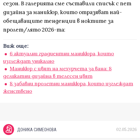
сезон. В галерията сме съставили списък с пет
дизайна за маникюр, които отразяват най-
обещаващите тенденции в ноктите за
пролет/лято 2026-та:
Виж още:
6 актуални градиентни маникюра, които
изглеждат уникално
Маникюр с цвят на мехурчета за вана: 8
деликатни дизайна в телесен цвят
8 забавни пролетни маникюра, които изглеждат
женствено
02.05.2026
ДОНИКА СИМЕОНОВА