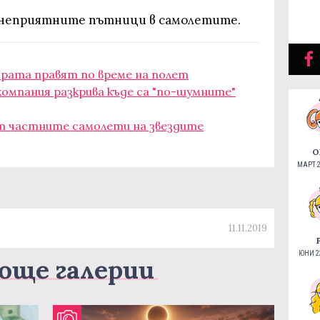
й-неприятните пътници в самолетите.
ората правят по време на полет
компания разкрива къде са "по-шумните"
т частните самолети на звездите
О
МАРТ 2
11.11.2019
ЮНИ 22
още галерии