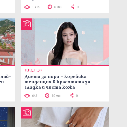
1 415
6 мин
0
ТЕНДЕНЦИИ
 най-
Диета за пори – корейска
ги
тенденция в красотата за
гладка и чиста кожа
643
10 мин
0