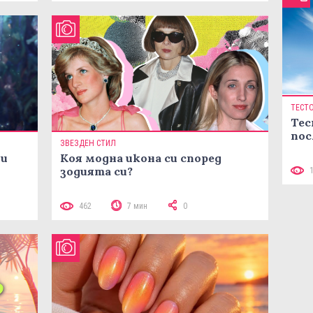
ТЕСТ
Тес
пос
ЗВЕЗДЕН СТИЛ
ни
Коя модна икона си според
зодията си?
462
7 мин
0