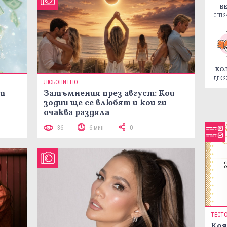
В
СЕП 24
КО
ДЕК 22
ЛЮБОПИТНО
ст
Затъмнения през август: Кои
зодии ще се влюбят и кои ги
очаква раздяла
36
6 мин
0
ТЕСТ
Коя