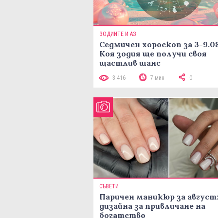
ЗОДИИТЕ И АЗ
Седмичен хороскоп за 3-9.08
Коя зодия ще получи своя
щастлив шанс
3 416
7 мин
0
СЪВЕТИ
Паричен маникюр за август:
дизайна за привличане на
богатство