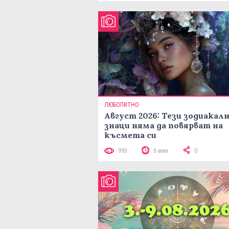
ЛЮБОПИТНО
Август 2026: Тези зодиакал
знаци няма да повярват на
късмета си
993
6 мин
0