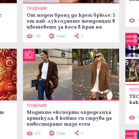
ТЕНДЕНЦИИ
с
От меден бронз до крем брюле: 5
от най-луксозните тенденции в
цветовете за коса в края на
лятото
193
4 мин
0
ТЕСТ
ТЕС
как
ТЕНДЕНЦИИ
ст
Модните експерти определиха
артикула, в който си струва да
инвестирате тази есен
272
4 мин
0