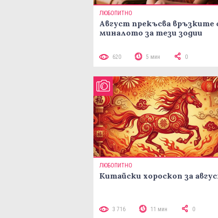
ЛЮБОПИТНО
Август прекъсва връзките 
миналото за тези зодии
620
5 мин
0
ЛЮБОПИТНО
Китайски хороскоп за авгу
3 716
11 мин
0