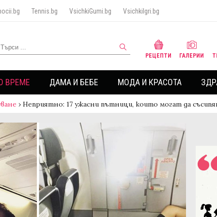
ocii.bg
Tennis.bg
VsichkiGumi.bg
VsichkiIgri.bg
РЕЦЕПТИ
ГАЛЕРИИ
Т
О ВРЕМЕ
ДАМА И БЕБЕ
МОДА И КРАСОТА
ЗДР
ване
›
Неприятно: 17 ужасни пътници, които могат да съсипя