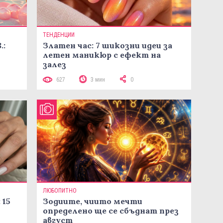
ТЕНДЕНЦИИ
.:
Златен час: 7 шикозни идеи за
летен маникюр с ефект на
залез
627
3 мин
0
ЛЮБОПИТНО
 15
Зодиите, чиито мечти
определено ще се сбъднат през
август