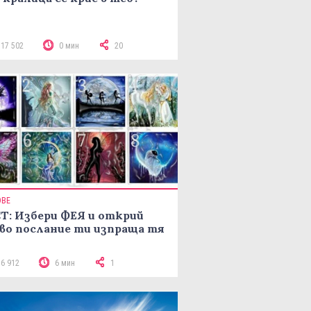
117 502
0 мин
20
ОВЕ
Т: Избери ФЕЯ и открий
во послание ти изпраща тя
16 912
6 мин
1