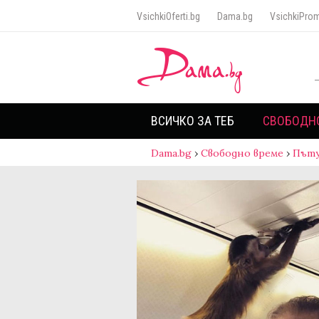
VsichkiOferti.bg
Dama.bg
VsichkiProm
ВСИЧКО ЗА ТЕБ
СВОБОДН
Dama.bg
›
Свободно време
›
Пъту