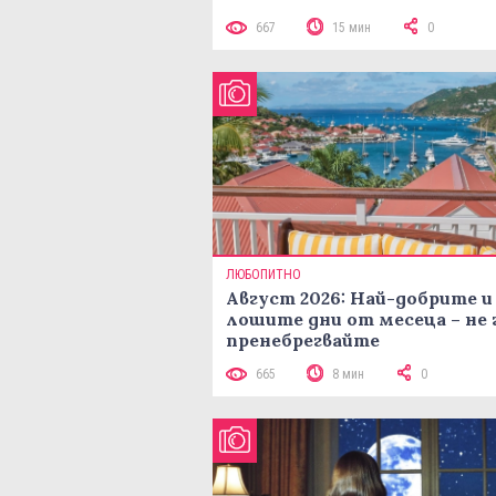
667
15 мин
0
ЛЮБОПИТНО
Август 2026: Най-добрите и
лошите дни от месеца – не 
пренебрегвайте
665
8 мин
0