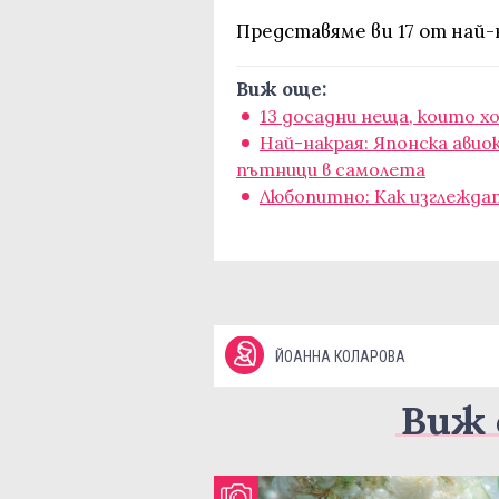
Представяме ви 17 от на
Виж още:
13 досадни неща, които х
Най-накрая: Японска авио
пътници в самолета
Любопитно: Как изглежда
ЙОАННА КОЛАРОВА
Виж 