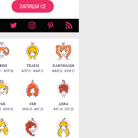
ЗАПИШИ СЕ
ВЕН
ТЕЛЕЦ
БЛИЗНАЦИ
1 - АПР 20
АПР 21 - МАЙ 21
МАЙ 22 - ЮНИ 21
РАК
ЛЪВ
ДЕВА
 - ЮЛИ 22
ЮЛИ 23 - АВГ 23
АВГ 24 - СЕП 23