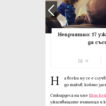
Неприятно: 17 у
да със
18
Н
а всеки му се е слу
до такъв, който зас
Стюардеса на име
Шон Ке
ужасяващите пътници и ка