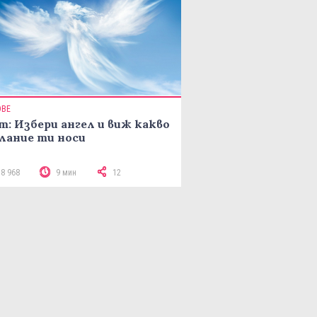
ОВЕ
т: Избери ангел и виж какво
лание ти носи
18 968
9 мин
12