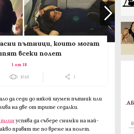
жасни пътници, които могат
ипят всеки полет
1 от 18
8169
1
чвало да седи до някой шумен пътник или
АБ
пива на две от трите седалки.
йтлин
успява да събере снимки на най-
кво правят те по време на полет.