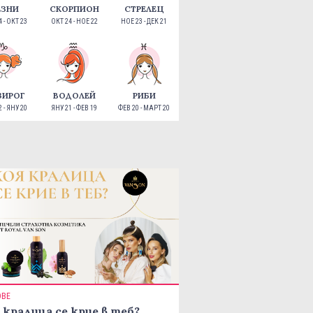
ЕЗНИ
СКОРПИОН
СТРЕЛЕЦ
 - ОКТ 23
ОКТ 24 - НОЕ 22
НОЕ 23 - ДЕК 21
ЗИРОГ
ВОДОЛЕЙ
РИБИ
 - ЯНУ 20
ЯНУ 21 - ФЕВ 19
ФЕВ 20 - МАРТ 20
ОВЕ
 кралица се крие в теб?